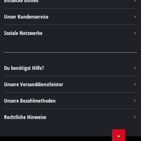
Entdecke Einhell
Deutsch
DE
Deutsch
Einhell Weltweit
Unser Kundenservice
English
Über uns
Kontakt
Italiano
Soziale Netzwerke
Einhell Germany AG
Ersatzteile & Anleitungen
Français
Facebook
FAQs
YouTube
Instagram
Du benötigst Hilfe?
TikTok
Unsere Versanddienstleister
Pinterest
Unsere Bezahlmethoden
Rechtliche Hinweise
AGBs
Datenschutz