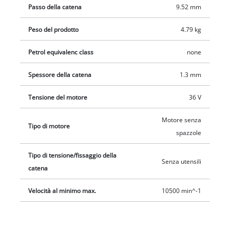
Questo non solo fornisce protezione per le batterie, ma
Passo della catena
9.52 mm
equilibra anche la motosega in modo ottimale. La sega a
Peso del prodotto
4.79 kg
catena a batteria Einhell Professional GP-LC 36/40 Li BL-Solo si
consegna senza batteria e senza caricabatteria.
Petrol equivalenc class
none
Spessore della catena
1.3 mm
Tensione del motore
36 V
Motore senza
Tipo di motore
spazzole
Tipo di tensione/fissaggio della
Senza utensili
catena
Velocità al minimo max.
10500 min^-1