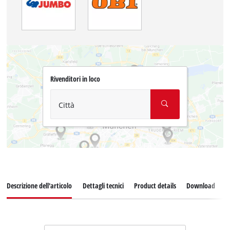
Rivenditori in loco
Città
Descrizione dell'articolo
Dettagli tecnici
Product details
Download
P