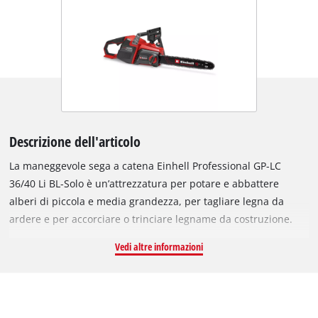
Descrizione dell'articolo
La maneggevole sega a catena Einhell Professional GP-LC
36/40 Li BL-Solo è un’attrezzatura per potare e abbattere
alberi di piccola e media grandezza, per tagliare legna da
ardere e per accorciare o trinciare legname da costruzione.
L'apparecchio è azionato dal motore Einhell Brushless. Il
Vedi altre informazioni
motore senza spazzole offre più potenza e una maggiore
autonomia di lavoro rispetto ai tradizionali motori a spazzole a
carboncino. Dopo la registrazione online, il motore è coperto
da una garanzia di 10 anni. La motosega con una lunghezza di