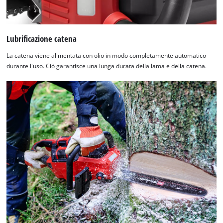
Lubrificazione catena
La catena viene alimentata con olio in modo completamente automatico
durante l'uso. Ciò garantisce una lunga durata della lama e della catena.
Abbiamo bisogno del vostro permesso
per caricare Google Maps!
This content is not permitted to load due
to trackers that are not disclosed to the
visitor. The website owner needs to setup
the site with their CMP to add this content
to the list of technologies used.
Powered by
Usercentrics Consent