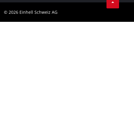
Protezione dei dati
© 2026 Einhell Schweiz AG
Testata
Conformità