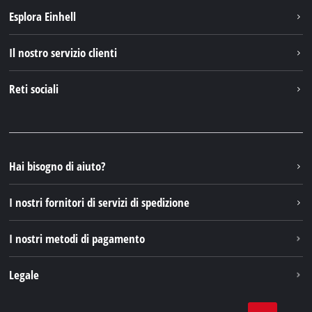
Esplora Einhell
Einhell nel mondo
Il nostro servizio clienti
Chi siamo
Contattare
Reti sociali
Einhell Germany AG
Pezzi di ricambio e istruzioni
Facebook
Domande e risposte
YouTube
Instagram
Hai bisogno di aiuto?
TikTok
I nostri fornitori di servizi di spedizione
Pinterest
I nostri metodi di pagamento
Legale
Condizioni generali di contratto