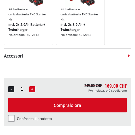
Kit batteria e
Kit batteria e
caricabatteria PXC Starter
caricabatteria PXC Starter
Kit
Kit
incl. 2x 4,0Ah Batteria +
incl. 2x 3,0 Ah +
Twincharger
Twincharger
No articolo: 4512112
No articolo: 4512083
Accessori
169.00 CHF
249.00 CHF
-
+
IVA inclusa, più spedizione
Quantity
Cavalletto per motosega
incl. Cavalletto
Compralo ora
No articolo: 4500067
Confronta il prodotto