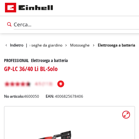
rdino
Indietro
Cesoie e seghe da giardino
|
Motoseghe
Elettrosega a batteria
PROFESSIONAL Elettrosega a batteria
GP-LC 36/40 Li BL-Solo
No articolo:
4600050
EAN:
4006825678406
Italiano
IT
Italiano