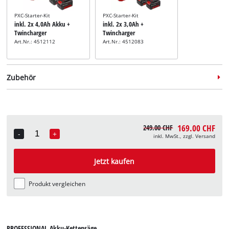
PXC-Starter-Kit
PXC-Starter-Kit
inkl. 2x 4,0Ah Akku +
inkl. 2x 3,0Ah +
Twincharger
Twincharger
Art.Nr.: 4512112
Art.Nr.: 4512083
Zubehör
169.00 CHF
249.00 CHF
-
+
inkl. MwSt., zzgl. Versand
Quantity
Kettensägebock
inkl. Kettensägebock
Jetzt kaufen
Art.Nr.: 4500067
Produkt vergleichen
PROFESSIONAL Akku-Kettensäge