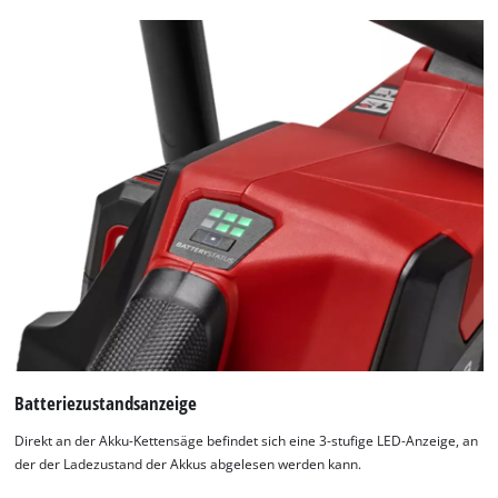
Google Maps laden zu können!
This content is not permitted to load due
to trackers that are not disclosed to the
visitor. The website owner needs to setup
the site with their CMP to add this content
to the list of technologies used.
Powered by
Usercentrics Consent
Management Platform
Batteriezustandsanzeige
Direkt an der Akku-Kettensäge befindet sich eine 3-stufige LED-Anzeige, an
der der Ladezustand der Akkus abgelesen werden kann.