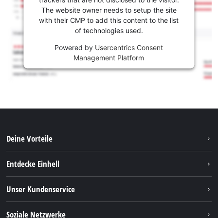
The website owner needs to setup the site
with their CMP to add this content to the list
of technologies used.
Powered by
Usercentrics Consent
Management Platform
Deine Vorteile
Entdecke Einhell
Einhell Weltweit
Unser Kundenservice
Über uns
Kontakt
Soziale Netzwerke
Einhell Germany AG