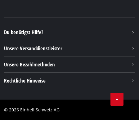
Ersatzteile & Anleitungen
Facebook
FAQs
YouTube
Instagram
Du benötigst Hilfe?
TikTok
Unsere Versanddienstleister
Pinterest
Unsere Bezahlmethoden
Rechtliche Hinweise
AGBs
Datenschutz
© 2026 Einhell Schweiz AG
Impressum
Compliance