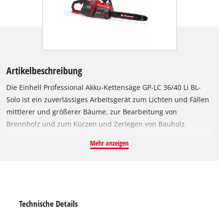
Artikelbeschreibung
Die Einhell Professional Akku-Kettensäge GP-LC 36/40 Li BL-
Solo ist ein zuverlässiges Arbeitsgerät zum Lichten und Fällen
mittlerer und größerer Bäume, zur Bearbeitung von
Brennholz und zum Kürzen und Zerlegen von Bauholz.
Angetrieben wird das Gerät von einem Einhell Brushless
Mehr anzeigen
Motor. Dieser bürstenlose Motor bietet mehr Kraft und eine
längere Laufzeit als herkömmliche Kohlebürsten-Motoren.
Nach einer Online-Registrierung gelten 10 Jahre Garantie auf
den Brushless-Motor. Die Kettensäge mit 38 cm Schnittlänge
ist mit einer hochwertigen OREGON Kette mit 1,3 mm
Technische Details
Treibgliedstärke, 56 Treibgliedern und 3/8" Kettenteilung