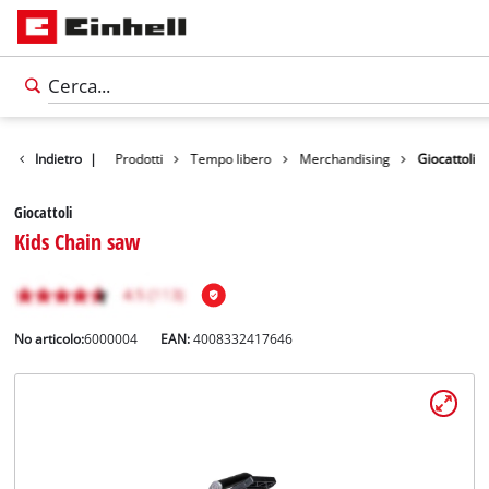
Indietro
|
Prodotti
Tempo libero
Merchandising
Giocattoli
Giocattoli
Kids Chain saw
No articolo:
6000004
EAN:
4008332417646
Italiano
IT
Italiano