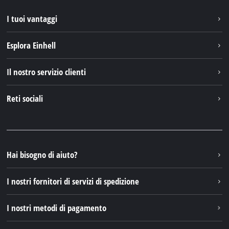
I tuoi vantaggi
Esplora Einhell
Einhell nel mondo
Il nostro servizio clienti
Chi siamo
Contattare
Reti sociali
Einhell Germany AG
Pezzi di ricambio e istruzioni
Facebook
Domande e risposte
YouTube
Instagram
Hai bisogno di aiuto?
TikTok
I nostri fornitori di servizi di spedizione
Pinterest
I nostri metodi di pagamento