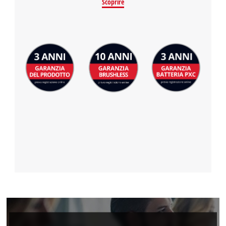
Abbiamo bisogno del vostro permesso
Scoprire
per caricare Google Maps!
This content is not permitted to load due
to trackers that are not disclosed to the
visitor. The website owner needs to setup
the site with their CMP to add this content
to the list of technologies used.
Powered by
Usercentrics Consent
Management Platform