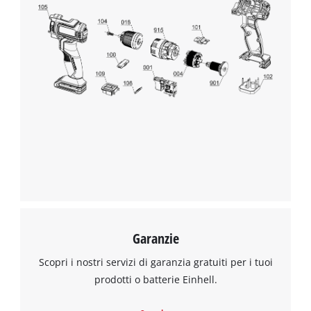
batterie AA (LR6 1,5 V), non incluse nella confezione. La
batteria per bambini è compatibile con tutti i giocattoli Einhell
Kids di Happy People. La motosega a batteria Einhell Kids è
realizzata in plastica resistente, misura circa 39 x 14 x 13 cm,
contiene piccole parti ed è adatta a bambini di età superiore
ai 3 anni.
Garanzie
Scopri i nostri servizi di garanzia gratuiti per i tuoi
prodotti o batterie Einhell.