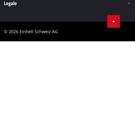
Legale
Condizioni generali di contratto
Protezione dei dati
© 2026 Einhell Schweiz AG
Testata
Conformità