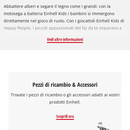
Abbattere alberi e segare il legno come i grandi: con la
motosega a batteria Einhell Kids i bambini si immergono
direttamente nel gioco di ruolo. Con i giocattoli Einhell Kids di
Happy People, i piccoli appassionati del fai da te imparano a
utilizzare gli attrezzi e gli utensili da giardino in modo facile e
Vedi altre informazioni
divertente. La motosega a batteria per bambini è una
riproduzione fedele e adatta ai bambini di una vera motosega
Einhell. Dotata di una catena rotante giocattolo, di
un'impugnatura anteriore regolabile a 2 livelli e di un
interruttore a scatto per simulare la tensione della catena,
offre ai piccoli artigiani un divertimento realistico. Un
Pezzi di ricambio & Accessori
pulsante di blocco di sicurezza per il funzionamento continuo,
un indicatore di funzionamento a LED ed effetti luminosi e
Trovate i pezzi di ricambio o gli accessori adatti ai vostri
sonori adatti ai bambini garantiscono un'esperienza di gioco
prodotti Einhell.
autentica, perfetta per i piccoli costruttori che vogliono
lavorare come i grandi! La motosega a batteria funziona con
Scoprili ora
una batteria giocattolo Power X-Change sostituibile. Questa
batteria PXC per bambini deve essere alimentata con 3