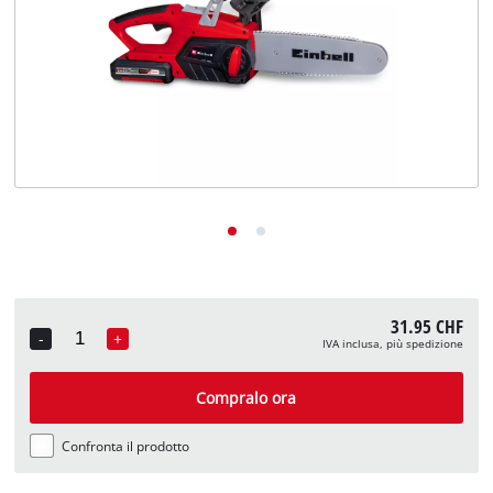
English
Deutsch
Français
31.95 CHF
-
+
IVA inclusa, più spedizione
Quantity
Compralo ora
Confronta il prodotto