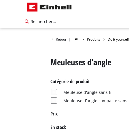
Retour
|
Produits
Do it yourself
Meuleuses d'angle
Catégorie de produit
Meuleuse d'angle sans fil
Meuleuse d’angle compacte sans f
Prix
Français
FR
Français
En stock