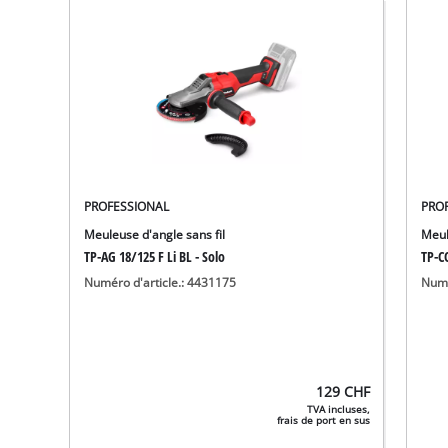
PROFESSIONAL
PRO
Meuleuse d'angle sans fil
Meul
TP-AG 18/125 F Li BL - Solo
TP-CO
Numéro d'article.: 4431175
Numé
129
CHF
TVA incluses,
frais de port en sus