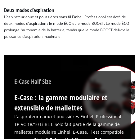
Deux modes d’aspiration
L’aspirateur eaux et poussières sans fil Einhell Professional est doté de
deux modes d’aspiration : le mode ÉCO et le mode BOOST. Le mode ÉCO
prolonge l’autonomie de la batterie, tandis que le mode BOOST délivre la
puissance d’aspiration maximale.
E-Case Half Size
E-Case : la gamme modulaire et
extensible de mallettes
L’aspirateur eaux et poussières Einhell Professional
TP-VC 18/10 Li BL L-Solo fait partie de la gamme de
mallettes modulaire Einhell E-Case. Il est compatible