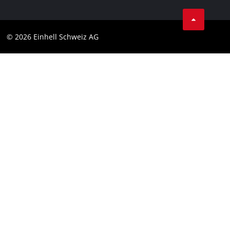
Conditions Générales de Vente
Protection des données
© 2026 Einhell Schweiz AG
Marque
Conformité