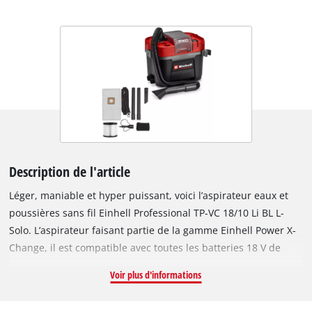
Description de l'article
Léger, maniable et hyper puissant, voici l’aspirateur eaux et
poussières sans fil Einhell Professional TP-VC 18/10 Li BL L-
Solo. L’aspirateur faisant partie de la gamme Einhell Power X-
Change, il est compatible avec toutes les batteries 18 V de
cette dernière – liberté sans fil illimitée pour les pros et les
Voir plus d'informations
adeptes de DIY. L’appareil est entraîné par un moteur sans
charbon Einhell. Ce moteur sans charbon offre davantage de