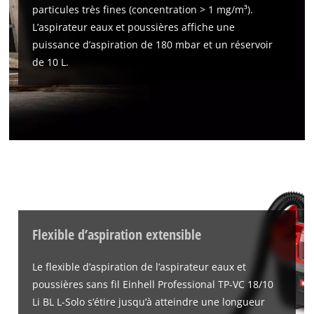
Nous avons besoin de ton accord pour
particules très fines (concentration > 1 mg/m³).
pouvoir charger Google Maps !
L’aspirateur eaux et poussières affiche une
This content is not permitted to load due
puissance d’aspiration de 180 mbar et un réservoir
to trackers that are not disclosed to the
de 10 L.
visitor. The website owner needs to setup
the site with their CMP to add this content
to the list of technologies used.
Powered by
Usercentrics Consent
Management Platform
Flexible d’aspiration extensible
Le flexible d’aspiration de l’aspirateur eaux et
poussières sans fil Einhell Professional TP-VC 18/10
Li BL L-Solo s’étire jusqu’à atteindre une longueur