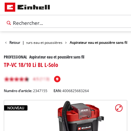
yage
Retour
Aspirateurs eau et poussières
|
Aspirateur eau et poussière sans fil
PROFESSIONAL Aspirateur eau et poussière sans fil
TP-VC 18/10 Li BL L-Solo
Numéro d'article:
2347155
EAN:
4006825683264
NOUVEAU
Français
FR
Français