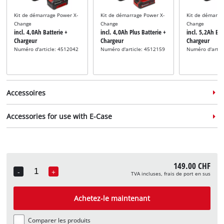
Kit de démarrage Power X-
Kit de démarrage Power X-
Kit de démarra
Change
Change
Change
incl. 4,0Ah Batterie +
incl. 4,0Ah Plus Batterie +
incl. 5,2Ah Bat
Chargeur
Chargeur
Chargeur
Numéro d'article: 4512042
Numéro d'article: 4512159
Numéro d'artic
Accessoires
Accessories for use with E-Case
Accessoire pour aspirateur
149.00 CHF
eau et poussière
-
+
TVA incluses, frais de port en sus
Quantity
incl. 5 filtres en mousse
Système de rangement
Numéro d'article: 2351135
incl. E-Case Adapter Plate
Achetez-le maintenant
Half Size
Numéro d'article: 4540043
Comparer les produits