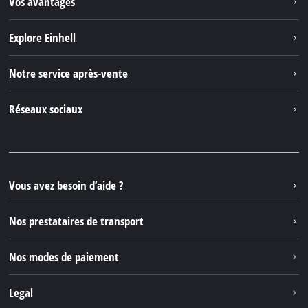
Vos avantages
Explore Einhell
Einhell dans le monde
Notre service après-vente
À propos de nous
Contacter
Réseaux sociaux
Einhell Germany AG
Pièces de rechange et instructions
Facebook
Questions et réponses
YouTube
Instagram
Vous avez besoin d’aide ?
TikTok
Nos prestataires de transport
Pinterest
Nos modes de paiement
Legal