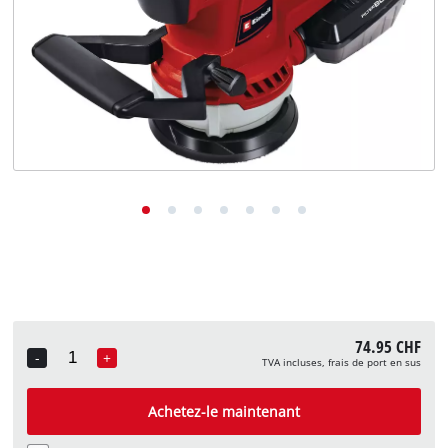
English
Deutsch
Italiano
74.95 CHF
-
+
TVA incluses, frais de port en sus
Quantity
Achetez-le maintenant