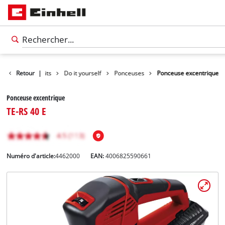
Retour
Produits
|
Do it yourself
Ponceuses
Ponceuse excentrique
Ponceuse excentrique
TE-RS 40 E
Numéro d'article:
4462000
EAN:
4006825590661
Français
FR
Français