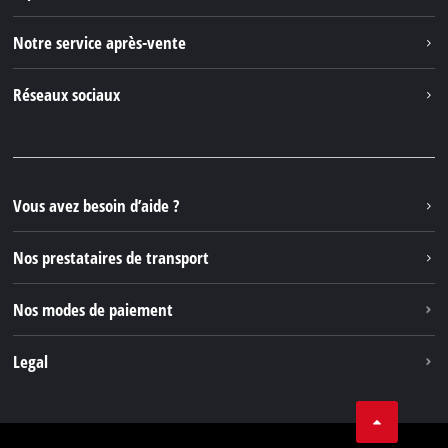
Einhell dans le monde
Notre service après-vente
À propos de nous
Contacter
Réseaux sociaux
Einhell Germany AG
Pièces de rechange et instructions
Facebook
Questions et réponses
YouTube
Instagram
Vous avez besoin d’aide ?
TikTok
Nos prestataires de transport
Pinterest
Nos modes de paiement
Legal
Conditions Générales de Vente
Protection des données