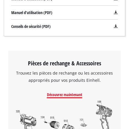
Manuel d’utilisation (PDF)
Conseils de sécurité (PDF)
Pièces de rechange & Accessoires
Trouvez les pièces de rechange ou les accessoires
appropriés pour vos produits Einhell.
Nous avons besoin de ton accord pour
pouvoir charger Google Maps !
Découvrez maintenant
This content is not permitted to load due
to trackers that are not disclosed to the
visitor. The website owner needs to setup
the site with their CMP to add this content