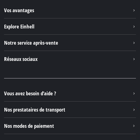
Vos avantages
Explore Einhell
Einhell dans le monde
Notre service après-vente
À propos de nous
Contacter
Réseaux sociaux
Einhell Germany AG
Pièces de rechange et instructions
Facebook
Questions et réponses
YouTube
Instagram
Vous avez besoin d’aide ?
TikTok
Nos prestataires de transport
Pinterest
Nos modes de paiement