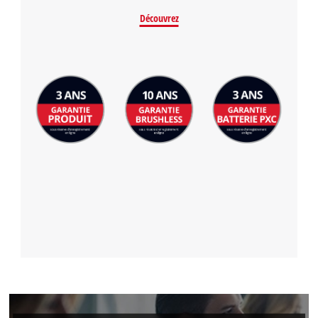
Management Platform
Découvrez