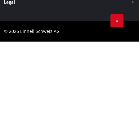
Legal
Conditions Générales de Vente
Protection des données
© 2026 Einhell Schweiz AG
Marque
Conformité