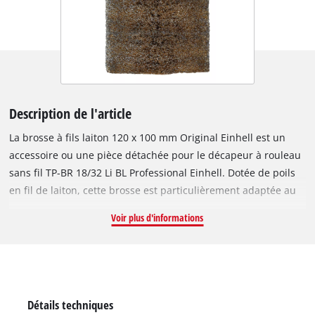
Description de l'article
La brosse à fils laiton 120 x 100 mm Original Einhell est un
accessoire ou une pièce détachée pour le décapeur à rouleau
sans fil TP-BR 18/32 Li BL Professional Einhell. Dotée de poils
en fil de laiton, cette brosse est particulièrement adaptée au
travail des matériaux résistants comme la pierre, le métal ou
Voir plus d'informations
le bois. Elle permet par exemple de traiter les vieilles poutres
en bois afin de faire ressortir la structure du bois. La brosse à
fils laiton a une largeur de 100 mm et un diamètre de
120 mm. Ce produit comprend une brosse à fils laiton
120 x 100.
Détails techniques