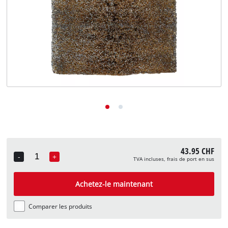
English
Deutsch
Italiano
43.95 CHF
-
+
TVA incluses, frais de port en sus
Quantity
Achetez-le maintenant
Comparer les produits