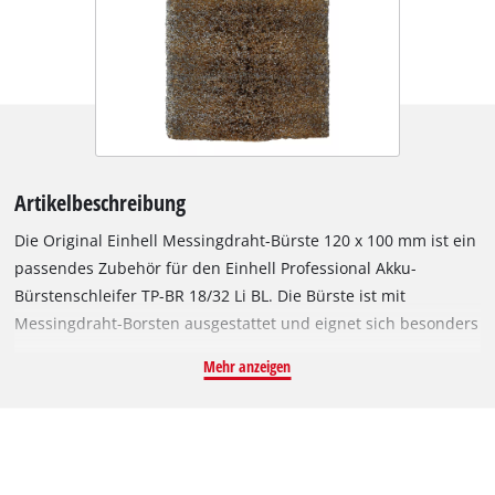
Artikelbeschreibung
Die Original Einhell Messingdraht-Bürste 120 x 100 mm ist ein
passendes Zubehör für den Einhell Professional Akku-
Bürstenschleifer TP-BR 18/32 Li BL. Die Bürste ist mit
Messingdraht-Borsten ausgestattet und eignet sich besonders
zur Bearbeitung robuster Materialien wie Stein, Metall oder
Mehr anzeigen
Holz. Alte Holzbalken können damit z. B. so bearbeitet
werden, dass die Struktur des Holzes hervorgehoben wird. Die
Messingdraht-Bürste ist 100 mm breit und hat einen
Durchmesser von 120 mm. Der Lieferumfang enthält eine
Messingdraht-Bürste 120 x 100.