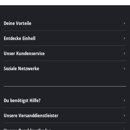
Deine Vorteile
Entdecke Einhell
Einhell Weltweit
Unser Kundenservice
Über uns
Kontakt
Soziale Netzwerke
Einhell Germany AG
Ersatzteile & Anleitungen
Facebook
FAQs
YouTube
Instagram
Du benötigst Hilfe?
TikTok
Unsere Versanddienstleister
Pinterest