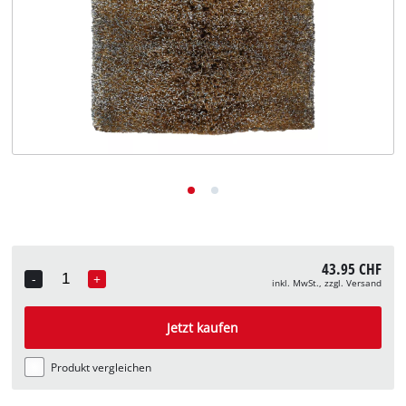
Deutsch
DE
Deutsch
English
Italiano
Français
43.95 CHF
-
+
inkl. MwSt., zzgl. Versand
Quantity
Jetzt kaufen
Produkt vergleichen