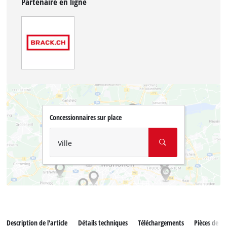
Partenaire en ligne
Concessionnaires sur place
Ville
Description de l'article
Détails techniques
Téléchargements
Pièces de r