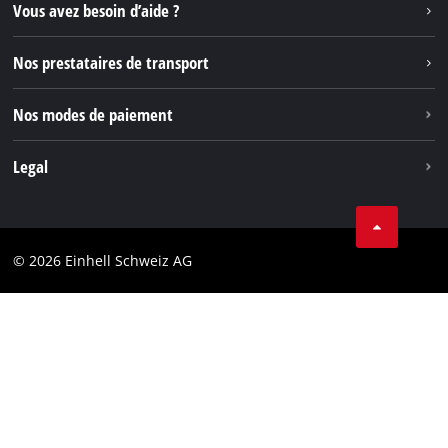
Instagram
Vous avez besoin d’aide ?
TikTok
Nos prestataires de transport
Pinterest
Nos modes de paiement
Legal
Conditions Générales de Vente
Protection des données
© 2026 Einhell Schweiz AG
Marque
Conformité