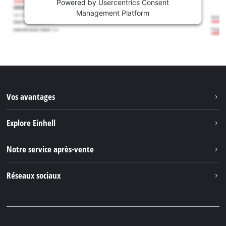
Powered by
Usercentrics Consent
Management Platform
Vos avantages
Explore Einhell
Einhell dans le monde
Notre service après-vente
À propos de nous
Contacter
Réseaux sociaux
Einhell Germany AG
Pièces de rechange et instructions
Facebook
Questions et réponses
YouTube