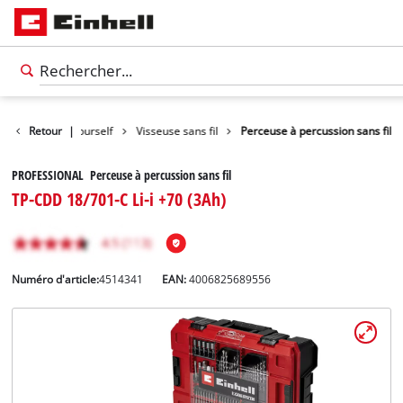
duits
Retour
Do it yourself
|
Visseuse sans fil
Perceuse à percussion sans fil
PROFESSIONAL Perceuse à percussion sans fil
TP-CDD 18/701-C Li-i +70 (3Ah)
Numéro d'article:
4514341
EAN:
4006825689556
Français
FR
Français