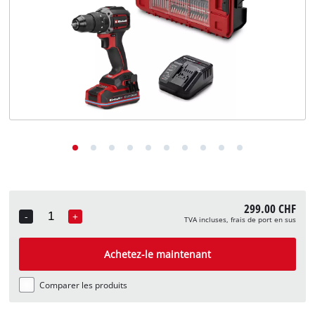
English
Deutsch
Italiano
299.00 CHF
-
+
TVA incluses, frais de port en sus
Quantity
Achetez-le maintenant
Comparer les produits