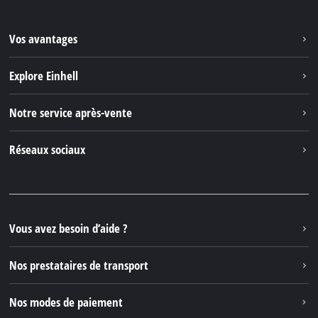
Vos avantages
Explore Einhell
Einhell dans le monde
Notre service après-vente
À propos de nous
Contacter
Réseaux sociaux
Einhell Germany AG
Pièces de rechange et instructions
Facebook
Questions et réponses
YouTube
Instagram
Vous avez besoin d’aide ?
TikTok
Nos prestataires de transport
Pinterest
Nos modes de paiement