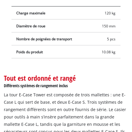
et appareils se transportent facilement, en particulier grâce à
la poignée télescopique extra-large. Les grandes roulettes
Charge maximale
120 kg
caoutchoutées (Ø 15 cm) assurent un transport pratique sur
n’importe quelle surface. Grâce à leur conception intelligente,
Diamètre de roue
150 mm
les mallettes sont étanches et peuvent être transportées par
n’importe quel temps. La poignée ergonomique escamotable
Nombre de poignées de transport
5 pcs
permet de porter les mallettes en tout confort, notamment
pour les sortir du coffre d’un véhicule. Les mallettes E-Case
Poids du produit
10.08 kg
peuvent être équipées de cadenas afin de les protéger contre
le vol. La tour E-Case est composée de trois mallettes : la
mallette E-Case L est dotée d’un casier amovible pour les
Tout est ordonné et rangé
outils à main ; l’une des deux mallettes E-Case S comprend
Différents systèmes de rangement inclus
deux garnitures en mousse pour un transport sûr et sans
La tour E-Case Tower est composée de trois mallettes : une E-
rayures, l’autre mallette E-Case S contenant quant à elle une
Case L qui sert de base, et deux E-Case S. Trois systèmes de
série de compartiments en plastique pour ordonner et ranger
rangement différents sont en outre fournis de série. Le casier
les petites pièces et accessoires. Trois autocollants de
pour outils à main s’insère parfaitement dans la grande
marquage sont également fournis pour identifier en
mallette E-Case L, tandis que la garniture en mousse et les
permanence le contenu de chaque mallette.
séparateurs sont conçus pour les deux mallettes E-Case S. Ils