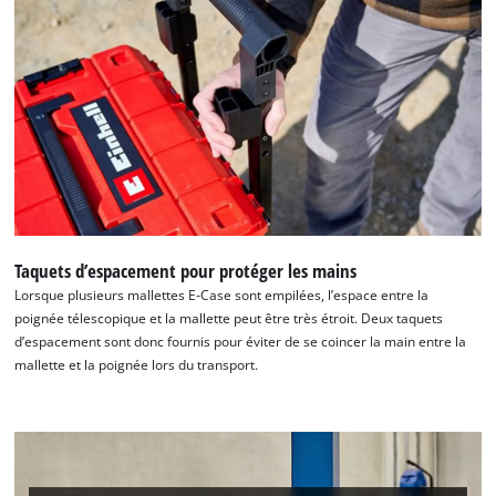
Nous avons besoin de ton accord pour
pouvoir charger Google Maps !
This content is not permitted to load due
to trackers that are not disclosed to the
visitor. The website owner needs to setup
the site with their CMP to add this content
Taquets d’espacement pour protéger les mains
to the list of technologies used.
Lorsque plusieurs mallettes E-Case sont empilées, l’espace entre la
poignée télescopique et la mallette peut être très étroit. Deux taquets
Powered by
Usercentrics Consent
d’espacement sont donc fournis pour éviter de se coincer la main entre la
Management Platform
mallette et la poignée lors du transport.