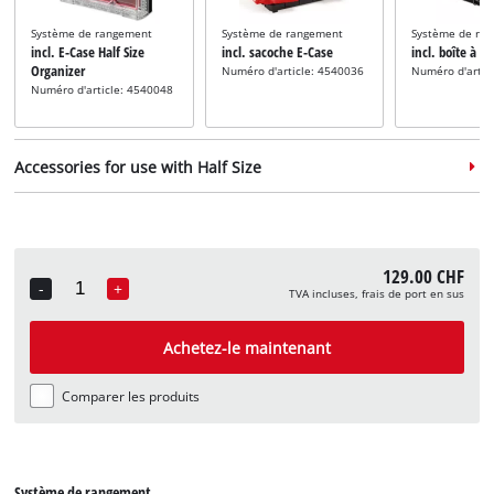
Système de rangement
Système de rangement
Système de ra
incl. E-Case Half Size
incl. sacoche E-Case
incl. boîte à ou
Organizer
Numéro d'article: 4540036
Numéro d'artic
Numéro d'article: 4540048
Accessories for use with Half Size
129.00 CHF
-
+
TVA incluses, frais de port en sus
Quantity
Système de rangement
incl. E-Case Adapter Plate
Achetez-le maintenant
Half Size
Numéro d'article: 4540043
Comparer les produits
Système de rangement