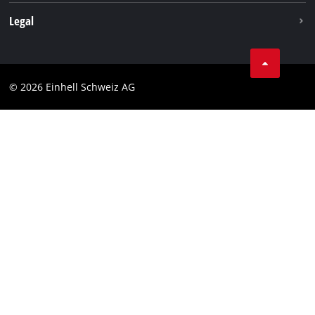
Legal
Conditions Générales de Vente
Protection des données
© 2026 Einhell Schweiz AG
Marque
Conformité