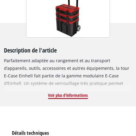
Description de l'article
Parfaitement adaptée au rangement et au transport
d’appareils, outils, accessoires et autres équipements, la tour
E-Case Einhell fait partie de la gamme modulaire E-Case
d’Einhell. Un système de verrouillage très pratique permet
d’associer plusieurs mallettes empilées pour une parfaite
Voir plus d'informations
organisation du stockage et un transport sûr. Les mallettes
sont en polypropylène robuste, ce qui leur confère une
grande rigidité, ainsi qu’une bonne résistance à la chaleur et
aux chocs. De conception robuste, la tour E-Case peut
supporter une charge utile totale allant jusqu’à 120 kg. Outils
Détails techniques