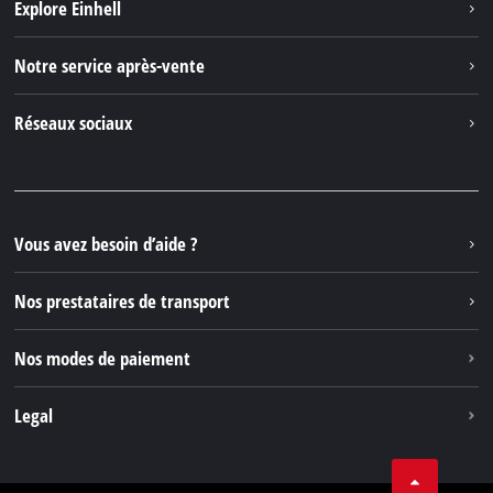
Explore Einhell
Einhell dans le monde
Notre service après-vente
À propos de nous
Contacter
Réseaux sociaux
Einhell Germany AG
Pièces de rechange et instructions
Facebook
Questions et réponses
YouTube
Instagram
Vous avez besoin d’aide ?
TikTok
Nos prestataires de transport
Pinterest
Nos modes de paiement
Legal
Conditions Générales de Vente