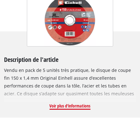
Description de l'article
Vendu en pack de 5 unités très pratique, le disque de coupe
fin 150 x 1,4 mm Original Einhell assure d’excellentes
performances de coupe dans la tôle, l’acier et les tubes en
acier. Ce disque s’adapte sur quasiment toutes les meuleuses
d’angle 150 mm usuelles ayant une vitesse circonférentielle
Voir plus d'informations
de 80 m/s. Ce disque de coupe présente un diamètre
extérieur de 150 mm, un alésage central de 22,23 mm et une
épaisseur d’environ 1,4 mm. Du fait de son diamètre réduit, il
peut être utilisé à un régime maximal de 10 200 tours par