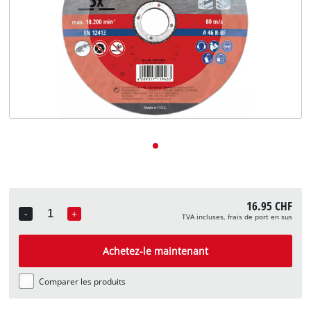
English
Deutsch
Italiano
16.95 CHF
-
+
TVA incluses, frais de port en sus
Quantity
Achetez-le maintenant
Comparer les produits