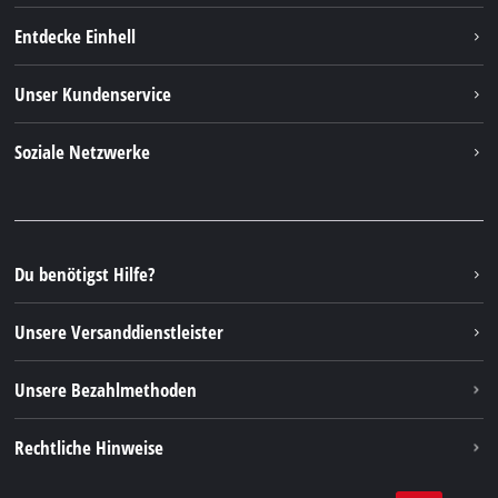
Entdecke Einhell
Einhell Weltweit
Unser Kundenservice
Über uns
Kontakt
Soziale Netzwerke
Einhell Germany AG
Ersatzteile & Anleitungen
Facebook
FAQs
YouTube
Instagram
Du benötigst Hilfe?
TikTok
Unsere Versanddienstleister
Pinterest
Unsere Bezahlmethoden
Rechtliche Hinweise
AGBs