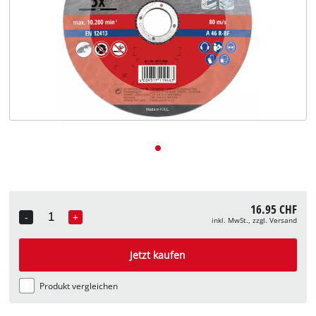
Deutsch
DE
Deutsch
English
Italiano
Français
16.95 CHF
-
+
inkl. MwSt., zzgl. Versand
Quantity
Jetzt kaufen
Produkt vergleichen