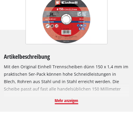
Artikelbeschreibung
Mit den Original Einhell Trennscheiben dünn 150 x 1,4 mm im
praktischen 5er-Pack können hohe Schneidleistungen in
Blech, Rohren aus Stahl und in Stahl erreicht werden. Die
Scheibe passt auf fast alle handelsüblichen 150 Millimeter
Winkelschleifer mit einer Umfangsgeschwindigkeit von 80 m/s.
Mehr anzeigen
Die Trennscheibe hat einen Außendurchmesser von 150 mm,
eine Bohrung von 22,23 mm und eine Stärke von ca. 1,4 mm.
Aufgrund ihres geringen Durchmessers ist sie für eine
maximale Drehzahl von 10.200 Umdrehungen pro Minute