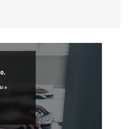
o.
bi e