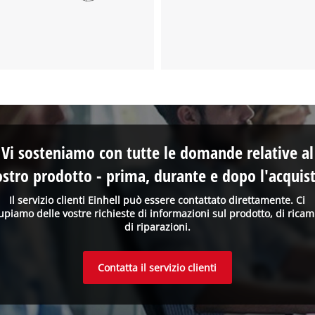
Abbiamo bisogno del vostro permesso
per caricare Google Maps!
This content is not permitted to load due
to trackers that are not disclosed to the
visitor. The website owner needs to setup
Vi sosteniamo con tutte le domande relative al
the site with their CMP to add this content
to the list of technologies used.
ostro prodotto - prima, durante e dopo l'acquist
Powered by
Usercentrics Consent
Il servizio clienti Einhell può essere contattato direttamente. Ci
Management Platform
upiamo delle vostre richieste di informazioni sul prodotto, di ricam
di riparazioni.
Contatta il servizio clienti