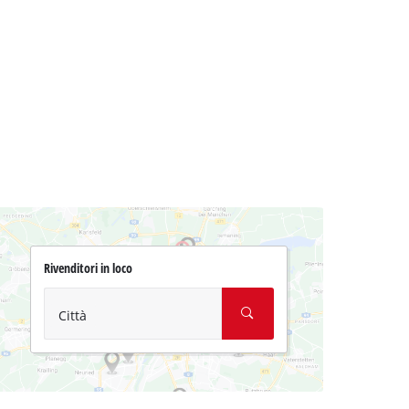
Rivenditori in loco
Città