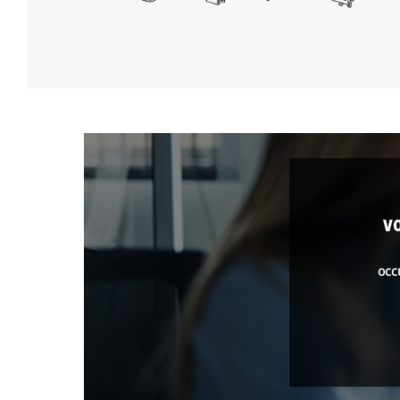
v
occ