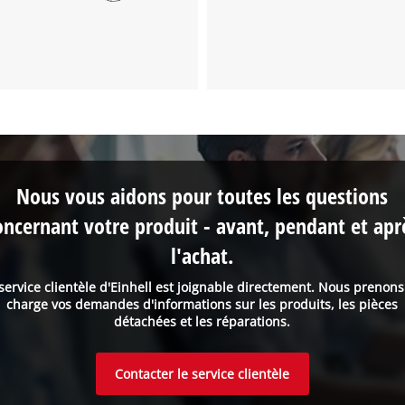
Nous avons besoin de ton accord pour
pouvoir charger Google Maps !
This content is not permitted to load due
to trackers that are not disclosed to the
Nous vous aidons pour toutes les questions
visitor. The website owner needs to setup
oncernant votre produit - avant, pendant et apr
the site with their CMP to add this content
to the list of technologies used.
l'achat.
Powered by
Usercentrics Consent
service clientèle d'Einhell est joignable directement. Nous prenon
Management Platform
charge vos demandes d'informations sur les produits, les pièces
détachées et les réparations.
Contacter le service clientèle