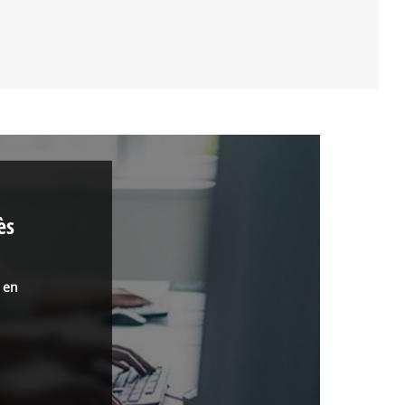
ès
s en