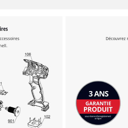
ires
ccessoires
Découvrez n
ell.