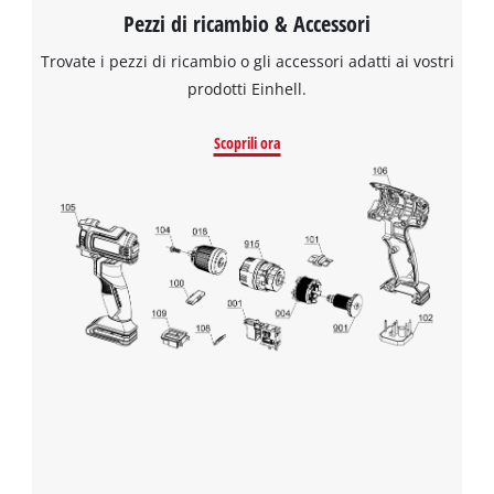
Pezzi di ricambio & Accessori
Powered by
Usercentrics Consent
Management Platform
Trovate i pezzi di ricambio o gli accessori adatti ai vostri
prodotti Einhell.
Scoprili ora