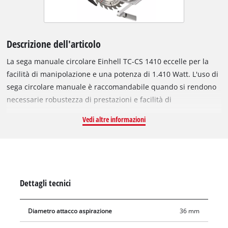
Descrizione dell'articolo
La sega manuale circolare Einhell TC-CS 1410 eccelle per la
facilità di manipolazione e una potenza di 1.410 Watt. L'uso di
sega circolare manuale è raccomandabile quando si rendono
necessarie robustezza di prestazioni e facilità di
manipolazione. La sega circolare manuale permette di
Vedi altre informazioni
eseguire facilmente tagli di vario tipo, su svariati materiali per
cui è idonea per molteplici applicazioni. Le seghe circolari
manuali sono ideali per le operazioni di taglio prolungate,
rettilinee e precise. La guida di scorrimento Einhell
compatibile è il supporto ideale per incrementare la
Dettagli tecnici
precisione. L'impostazione della profondità di taglio e
dell'angolo di inclinazione avviene senza la necessità di
Diametro attacco aspirazione
36 mm
attrezzi; inoltre il blocco del mandrino rende estremamente
maneggevole la sostituzione della lama. Nella dotazione di