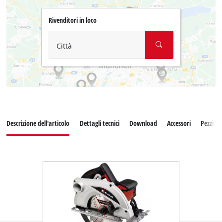
Rivenditori in loco
Città
Descrizione dell'articolo
Dettagli tecnici
Download
Accessori
Pezzi di