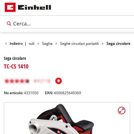
Prodotti
Indietro
Utensili
|
Seghe
Seghe circolari portatili
Sega circolare
Sega circolare
TC-CS 1410
No articolo:
4331050
EAN:
4006825649369
Italiano
IT
Italiano