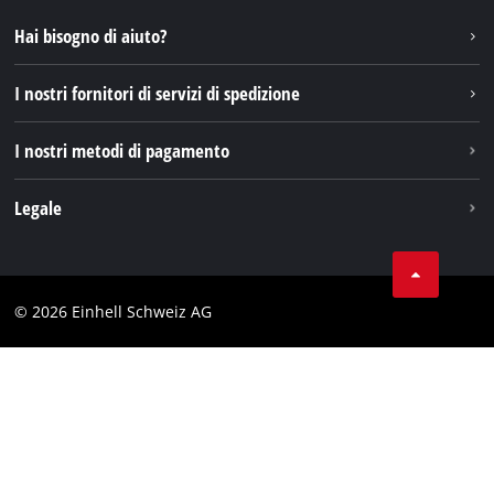
Instagram
Hai bisogno di aiuto?
TikTok
I nostri fornitori di servizi di spedizione
Pinterest
I nostri metodi di pagamento
Legale
Condizioni generali di contratto
Protezione dei dati
© 2026 Einhell Schweiz AG
Testata
Conformità