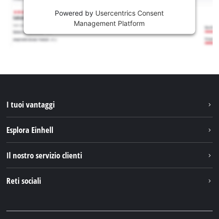
Powered by
Usercentrics Consent
Management Platform
I tuoi vantaggi
Esplora Einhell
Einhell nel mondo
Il nostro servizio clienti
Chi siamo
Contattare
Reti sociali
Einhell Germany AG
Pezzi di ricambio e istruzioni
Facebook
Domande e risposte
YouTube