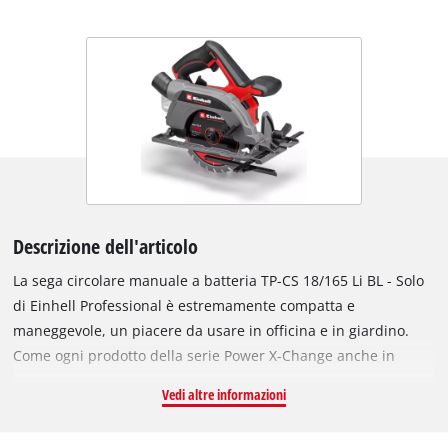
Descrizione dell'articolo
La sega circolare manuale a batteria TP-CS 18/165 Li BL - Solo
di Einhell Professional è estremamente compatta e
maneggevole, un piacere da usare in officina e in giardino.
Come ogni prodotto della serie Power X-Change anche in
questo caso non ci sono più limiti alla libertà di movimento:
Vedi altre informazioni
una potente batteria per tutti gli apparecchi della serie Power
X-Change. L'apparecchio è alimentato da un motore Brushless