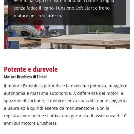
59 mm, la sega circolare manuale a batteria taglia
senza fatica il legno. Funzione Soft Start e freno
motore per la sicurezza.
Potente e durevole
Motore Brushless di Einhell
Abbiamo bisogno del vostro permesso
Il motore Brushless garantisce la massima potenza, maggiore
per caricare Google Maps!
autonomia e massima autonomia. A differenza dei motori a
spazzole di carbone, il motore senza spazzole non è soggetto
This content is not permitted to load due
a usura ed è quindi esente da manutenzione. Con la
to trackers that are not disclosed to the
visitor. The website owner needs to setup
registrazione online si attiva una garanzia di assistenza di 10
the site with their CMP to add this content
anni sul motore Brushless.
to the list of technologies used.