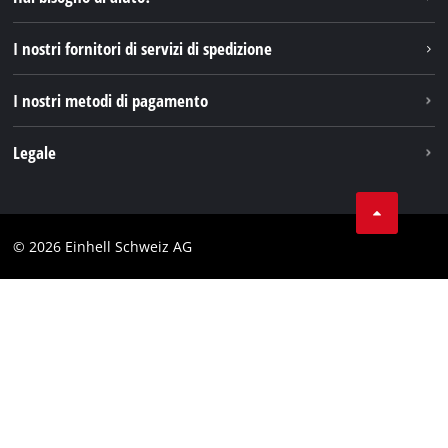
TikTok
I nostri fornitori di servizi di spedizione
Pinterest
I nostri metodi di pagamento
Legale
Condizioni generali di contratto
Protezione dei dati
© 2026 Einhell Schweiz AG
Testata
Conformità