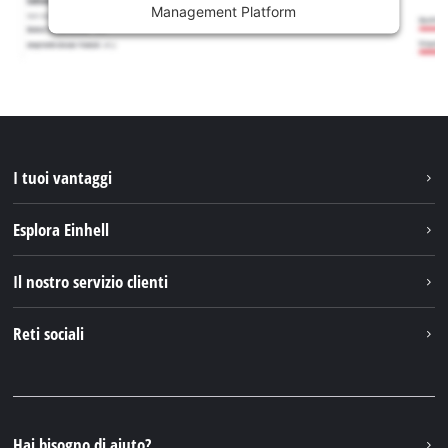
Management Platform
I tuoi vantaggi
Esplora Einhell
Einhell nel mondo
Il nostro servizio clienti
Chi siamo
Contattare
Reti sociali
Einhell Germany AG
Pezzi di ricambio e istruzioni
Facebook
Domande e risposte
YouTube
Instagram
Hai bisogno di aiuto?