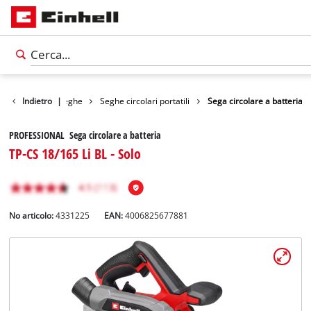
Utensili
Indietro
|
Seghe
Seghe circolari portatili
Sega circolare a batteria
PROFESSIONAL Sega circolare a batteria
TP-CS 18/165 Li BL - Solo
No articolo:
4331225
EAN:
4006825677881
Italiano
IT
Italiano