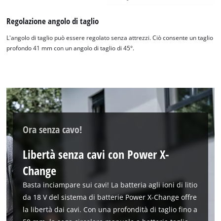
Regolazione angolo di taglio
L'angolo di taglio può essere regolato senza attrezzi. Ciò consente un taglio
profondo 41 mm con un angolo di taglio di 45°.
Ora senza cavo!
Libertà senza cavi con Power X-
Change
Basta inciampare sui cavi! La batteria agli ioni di litio
da 18 V del sistema di batterie Power X-Change offre
la libertà dai cavi. Con una profondità di taglio fino a