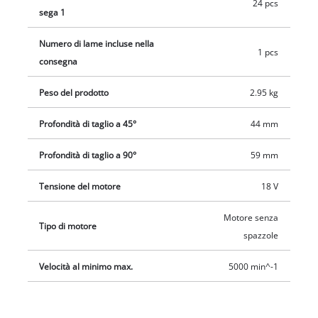
24 pcs
garantisce un'area di lavoro pulita quando si collega un
sega 1
aspiratore esterno. La sega circolare manuale a batteria TP-CS
18/165 Li BL - Solo di Einhell viene fornita con una lama
Numero di lame incluse nella
1 pcs
dentata rinforzata in metallo duro. Fornitura senza batteria e
consegna
senza caricabatteria, da acquistare separatamente.
Peso del prodotto
2.95 kg
Profondità di taglio a 45°
44 mm
Profondità di taglio a 90°
59 mm
Tensione del motore
18 V
Motore senza
Tipo di motore
spazzole
Velocità al minimo max.
5000 min^-1