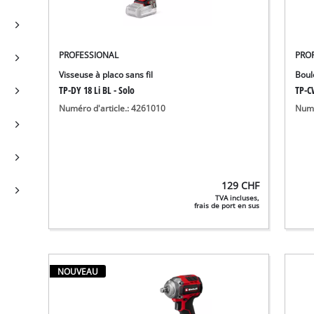
PROFESSIONAL
PRO
Visseuse à placo sans fil
Boul
TP-DY 18 Li BL - Solo
TP-C
Numéro d'article.: 4261010
Numé
129
CHF
TVA incluses,
frais de port en sus
NOUVEAU