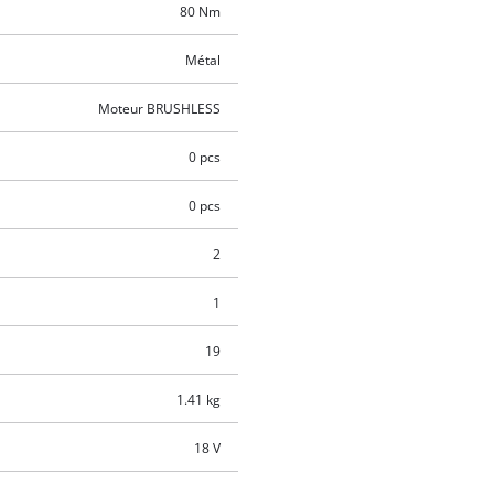
80 Nm
Métal
Moteur BRUSHLESS
0 pcs
0 pcs
2
1
19
1.41 kg
18 V