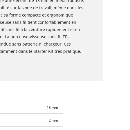
le autoserrant de 13 mm en métal robuste.
ilité sur la zone de travail, même dans les
ec sa forme compacte et ergonomique
seuse sans fil tient confortablement en
til sans fil à la ceinture rapidement et en
n. La perceuse-visseuse sans fil TP-
vendue sans batterie ni chargeur. Ces
amment dans le Starter Kit très pratique.
13 mm
2 mm