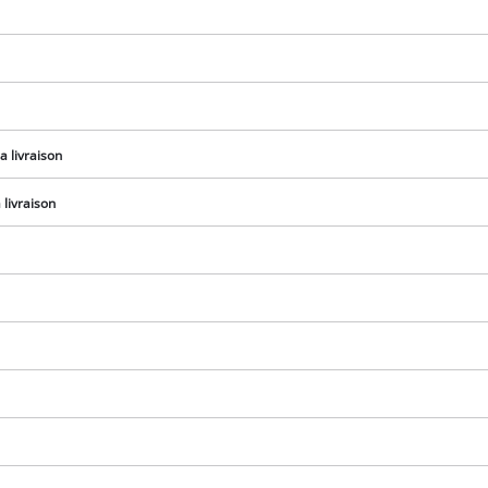
visitor. The website owner needs to setup
the site with their CMP to add this content
to the list of technologies used.
Powered by
Usercentrics Consent
Management Platform
a livraison
livraison