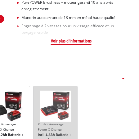
PurePOWER Brushless – moteur garanti 10 ans après
enregistrement
Mandrin autoserrant de 13 mm en métal haute qualité
Engrenage à 2 vitesses pour un vissage efficace et un
perçage rapide
Voir plus d'informations
 démarrage
Kit de démarrage
 X-Change
Power X-Change
5,2Ah Batterie +
incl. 4-6Ah Batterie +