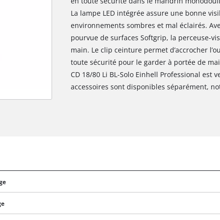
en toute sécurité dans le mandrin monodouil
La lampe LED intégrée assure une bonne visib
environnements sombres et mal éclairés. Av
pourvue de surfaces Softgrip, la perceuse-vis
main. Le clip ceinture permet d’accrocher l’ou
toute sécurité pour le garder à portée de mai
CD 18/80 Li BL-Solo Einhell Professional est 
accessoires sont disponibles séparément, not
Nous avons besoin de ton accord pour
age
pouvoir charger Google Maps !
This content is not permitted to load due
ge
to trackers that are not disclosed to the