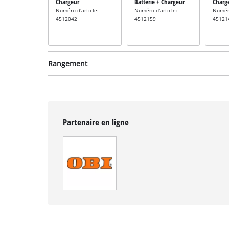
Chargeur
Batterie + Chargeur
Charg
Numéro d'article:
Numéro d'article:
Numéro
4512042
4512159
45121
Rangement
Partenaire en ligne
Système de rangement
Système de rangement
Systè
incl. E-Case M
incl. E-Case S
incl. 
Numéro d'article:
Numéro d'article:
Numéro
4540021
4540011
45400