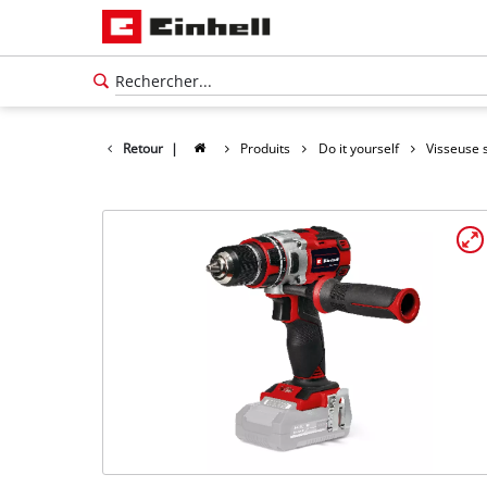
Retour
|
Produits
Do it yourself
Visseuse s
Français
FR
Français