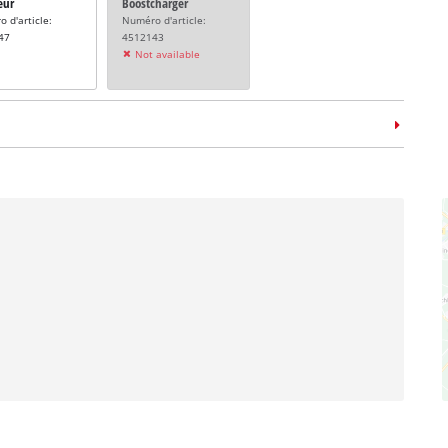
eur
Boostcharger
 d'article:
Numéro d'article:
47
4512143
Not available
me de rangement
E-Case L
 d'article:
14