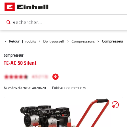
Retour
|
Produits
Do it yourself
Compresseurs
Compresseur
Compresseur
TE-AC 50 Silent
Numéro d'article:
4020620
EAN:
4006825650679
Français
FR
Français