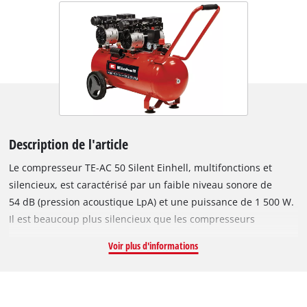
Description de l'article
Le compresseur TE-AC 50 Silent Einhell, multifonctions et
silencieux, est caractérisé par un faible niveau sonore de
54 dB (pression acoustique LpA) et une puissance de 1 500 W.
Il est beaucoup plus silencieux que les compresseurs
courants de même puissance. De manière générale, les
Voir plus d'informations
compresseurs peuvent s’avérer utiles à l’atelier, dans le
garage, aussi bien pour des travaux de réfection et de
rénovation que dans les activités de loisirs : associés aux
outils adéquats, ils permettent d’appliquer en un rien de