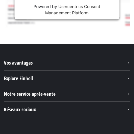
Powered by
Usercentrics Consent
Management Platform
Vos avantages
Explore Einhell
Einhell dans le monde
Notre service après-vente
À propos de nous
Contacter
Réseaux sociaux
Einhell Germany AG
Pièces de rechange et instructions
Facebook
Questions et réponses
YouTube