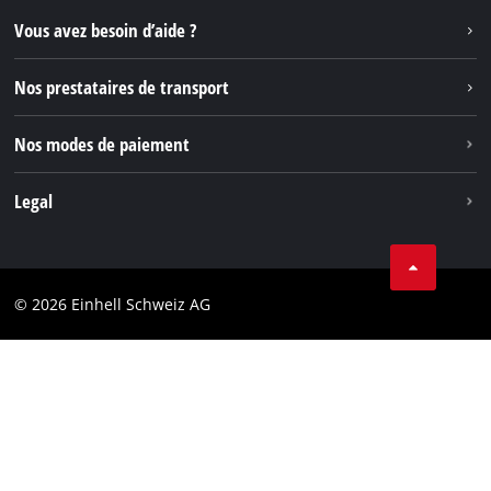
Instagram
Vous avez besoin d’aide ?
TikTok
Nos prestataires de transport
Pinterest
Nos modes de paiement
Legal
Conditions Générales de Vente
Protection des données
© 2026 Einhell Schweiz AG
Marque
Conformité