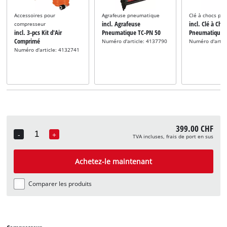
Accessoires pour
Agrafeuse pneumatique
Clé à chocs pn
incl. Agrafeuse
incl. Clé à Cho
compresseur
incl. 3-pcs Kit d'Air
Pneumatique TC-PN 50
Pneumatique 
Comprimé
Numéro d'article: 4137790
Numéro d'artic
Numéro d'article: 4132741
399.00 CHF
-
+
TVA incluses, frais de port en sus
Quantity
Achetez-le maintenant
Comparer les produits