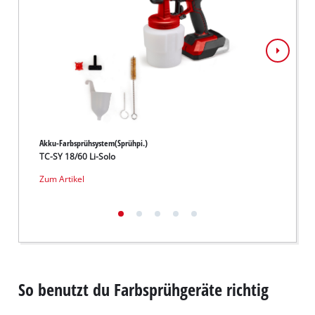
Akku-Farbsprühsystem(Sprühpi.)
Farbspr
TC-SY 18/60 Li-Solo
TC-SY
Zum Artikel
Zum Ar
So benutzt du Farbsprühgeräte richtig