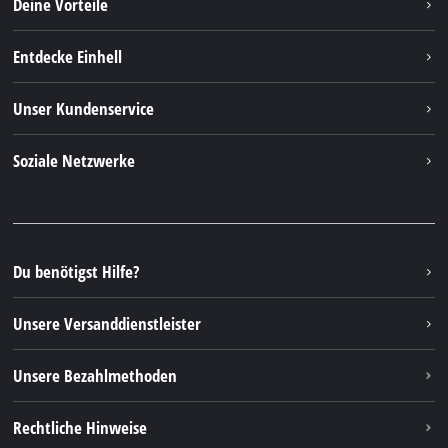
Deine Vorteile
Entdecke Einhell
Einhell Weltweit
Unser Kundenservice
Über uns
Kontakt
Soziale Netzwerke
Einhell Germany AG
Ersatzteile & Anleitungen
Facebook
FAQs
YouTube
Instagram
Du benötigst Hilfe?
TikTok
Unsere Versanddienstleister
Pinterest
Unsere Bezahlmethoden
Rechtliche Hinweise