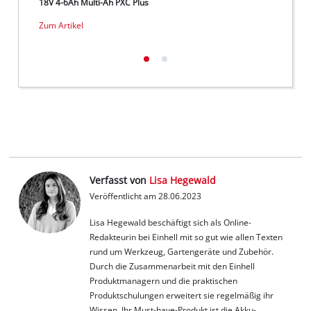
18V 4-6Ah Multi-Ah PXC Plus
18V 5-
Zum Artikel
Zum Ar
Verfasst von
Lisa Hegewald
Veröffentlicht am 28.06.2023
Lisa Hegewald beschäftigt sich als Online-
Redakteurin bei Einhell mit so gut wie allen Texten
rund um Werkzeug, Gartengeräte und Zubehör.
Durch die Zusammenarbeit mit den Einhell
Produktmanagern und die praktischen
Produktschulungen erweitert sie regelmäßig ihr
Wissen. Ihr Must-have-Produkt ist die Akku-