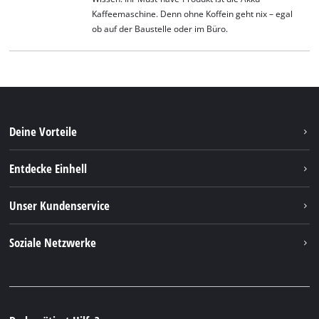
Kaffeemaschine. Denn ohne Koffein geht nix – egal
ob auf der Baustelle oder im Büro.
Deine Vorteile
Entdecke Einhell
Einhell Weltweit
Unser Kundenservice
Über uns
Kontakt
Soziale Netzwerke
Einhell Germany AG
Ersatzteile & Anleitungen
Facebook
FAQs
YouTube
Instagram