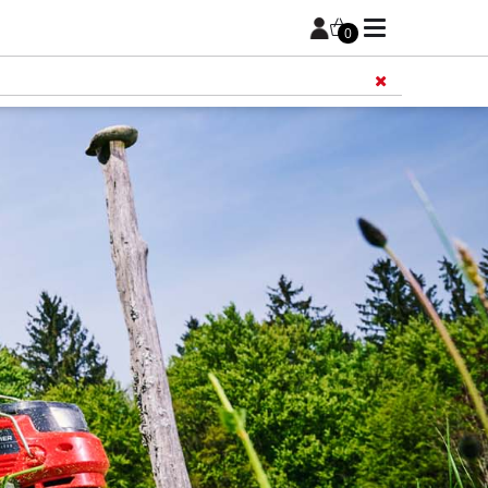
0
Füge 