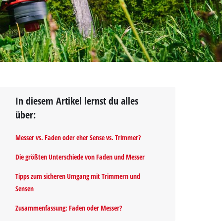
In diesem Artikel lernst du alles
über:
Messer vs. Faden oder eher Sense vs. Trimmer?
Die größten Unterschiede von Faden und Messer
Tipps zum sicheren Umgang mit Trimmern und
Sensen
Zusammenfassung: Faden oder Messer?