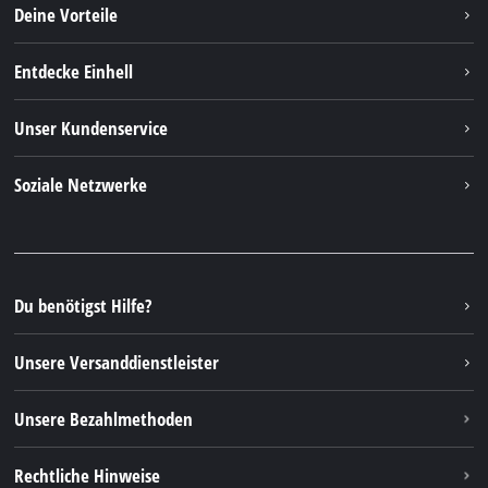
Deine Vorteile
Entdecke Einhell
Einhell Weltweit
Unser Kundenservice
Über uns
Kontakt
Soziale Netzwerke
Einhell Germany AG
Ersatzteile & Anleitungen
Facebook
FAQs
YouTube
Instagram
Du benötigst Hilfe?
TikTok
Unsere Versanddienstleister
Pinterest
Unsere Bezahlmethoden
Rechtliche Hinweise