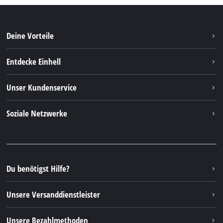
Deine Vorteile
Entdecke Einhell
Einhell Weltweit
Unser Kundenservice
Über uns
Kontakt
Soziale Netzwerke
Einhell Germany AG
Ersatzteile & Anleitungen
Facebook
FAQs
YouTube
Instagram
Du benötigst Hilfe?
TikTok
Unsere Versanddienstleister
Pinterest
Unsere Bezahlmethoden