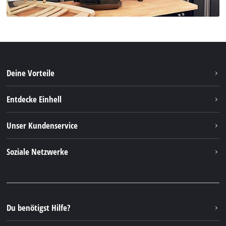
Deine Vorteile
Entdecke Einhell
Einhell Weltweit
Unser Kundenservice
Über uns
Kontakt
Soziale Netzwerke
Einhell Germany AG
Ersatzteile & Anleitungen
Facebook
FAQs
YouTube
Instagram
Du benötigst Hilfe?
TikTok