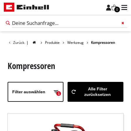
0
Zurück
|
Produkte
Werkzeug
Kompressoren
Füge 
Kompressoren
Alle Filter
Filter auswählen
1
zurücksetzen