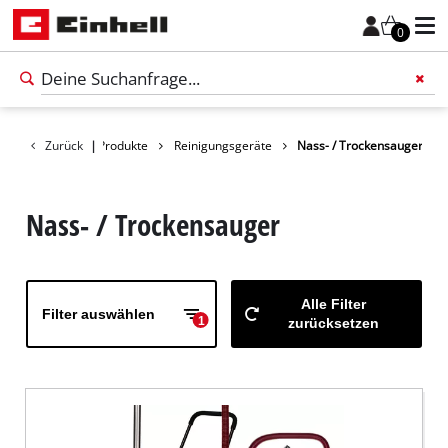
0
Zurück
|
Produkte
Reinigungsgeräte
Nass- / Trockensauger
Füge 
Nass- / Trockensauger
Alle Filter
Filter auswählen
1
zurücksetzen