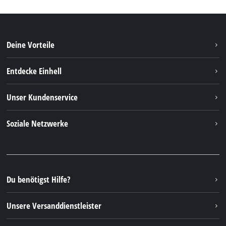
Deine Vorteile
Entdecke Einhell
Einhell Weltweit
Unser Kundenservice
Über uns
Kontakt
Soziale Netzwerke
Einhell Germany AG
Ersatzteile & Anleitungen
Facebook
FAQs
YouTube
Instagram
Du benötigst Hilfe?
TikTok
Unsere Versanddienstleister
Pinterest