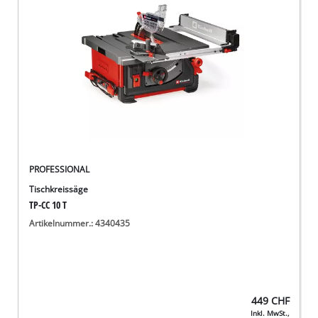
Deutsch
DE
Deutsch
English
Italiano
Français
PROFESSIONAL
Tischkreissäge
TP-CC 10 T
Artikelnummer.: 4340435
449
CHF
Inkl. MwSt.,