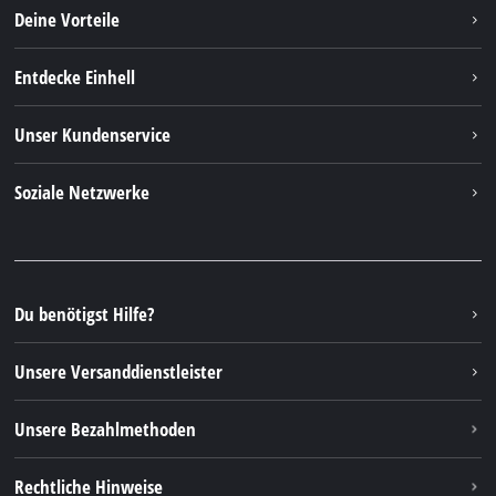
Deine Vorteile
Entdecke Einhell
Einhell Weltweit
Unser Kundenservice
Über uns
Kontakt
Soziale Netzwerke
Einhell Germany AG
Ersatzteile & Anleitungen
Facebook
FAQs
YouTube
Instagram
Du benötigst Hilfe?
TikTok
Unsere Versanddienstleister
Pinterest
Unsere Bezahlmethoden
Rechtliche Hinweise