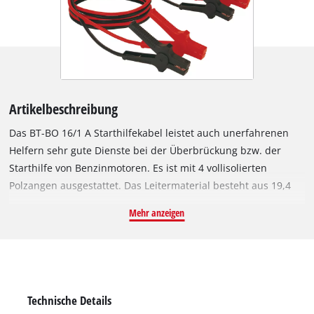
Artikelbeschreibung
Das BT-BO 16/1 A Starthilfekabel leistet auch unerfahrenen
Helfern sehr gute Dienste bei der Überbrückung bzw. der
Starthilfe von Benzinmotoren. Es ist mit 4 vollisolierten
Polzangen ausgestattet. Das Leitermaterial besteht aus 19,4
mm² Aluminium (= 16 mm² Kupferkabel). Eine praktische
Mehr anzeigen
Tragetasche ist bereits im Lieferumfang des nach DIN 72553-
16 geprüften Starthilfekabels enthalten.
Technische Details