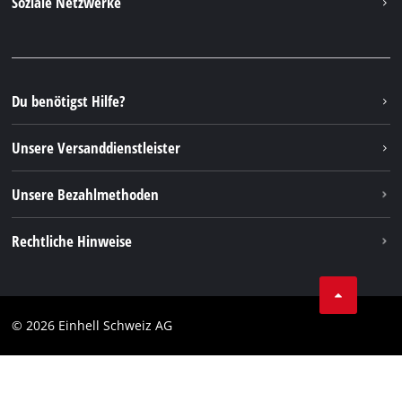
Soziale Netzwerke
Einhell Germany AG
Ersatzteile & Anleitungen
Facebook
FAQs
YouTube
Instagram
Du benötigst Hilfe?
TikTok
Unsere Versanddienstleister
Pinterest
Unsere Bezahlmethoden
Rechtliche Hinweise
AGBs
Datenschutz
© 2026 Einhell Schweiz AG
Impressum
Compliance