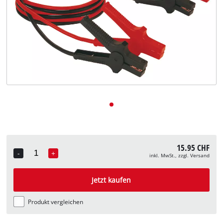
Deutsch
DE
Deutsch
English
Italiano
Français
15.95 CHF
-
+
inkl. MwSt., zzgl. Versand
Quantity
Jetzt kaufen
Produkt vergleichen