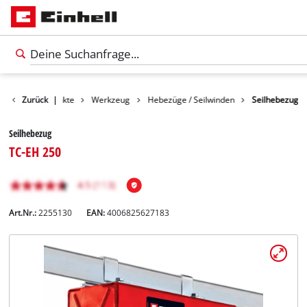
Zurück
Produkte
|
Werkzeug
Hebezüge / Seilwinden
Seilhebezug
Seilhebezug
TC-EH 250
Art.Nr.:
2255130
EAN:
4006825627183