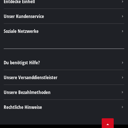
Entdecke Einhell
Einhell Weltweit
Unser Kundenservice
Über uns
Kontakt
Soziale Netzwerke
Einhell Germany AG
Ersatzteile & Anleitungen
Facebook
FAQs
YouTube
Instagram
Du benötigst Hilfe?
TikTok
Unsere Versanddienstleister
Pinterest
Unsere Bezahlmethoden
Rechtliche Hinweise
AGBs
Datenschutz