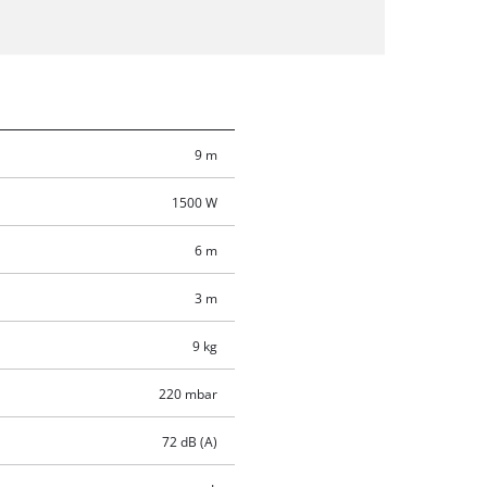
9 m
1500 W
6 m
3 m
9 kg
220 mbar
72 dB (A)