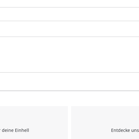
visitor. The website owner needs to setup
the site with their CMP to add this content
to the list of technologies used.
Powered by
Usercentrics Consent
Management Platform
 deine Einhell
Entdecke uns