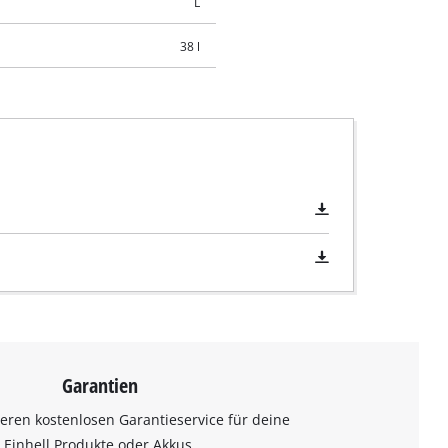
L
38 l
Garantien
eren kostenlosen Garantieservice für deine
Einhell Produkte oder Akkus.