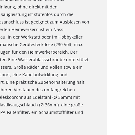
inigung, ohne direkt mit den
Saugleistung ist stufenlos durch die
lasanschluss ist geeignet zum Ausblasen von
erten Heimwerkern ist ein Nass-
u, in der Werkstatt oder im Hobbykeller
tomatische Gerätesteckdose (230 Volt, max.
eugen für den Heimwerkerbereich. Der
 Liter. Eine Wasserablassschraube unterstützt
sers. Große Räder und Rollen sowie ein
nsport, eine Kabelaufwicklung und
t. Eine praktische Zubehörhalterung hält
auberen Verstauen des umfangreichen
 Teleskoprohr aus Edelstahl (Ø 36mm) mit
Plastiksaugschlauch (Ø 36mm), eine große
A-Faltenfilter, ein Schaumstofffilter und