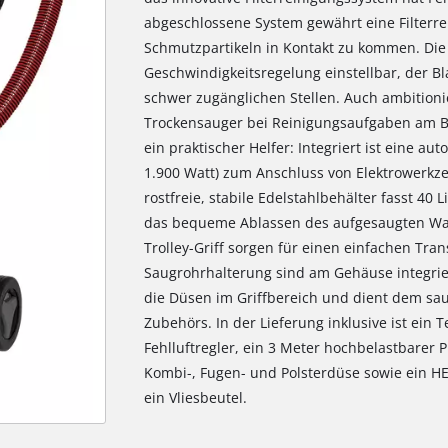
abgeschlossene System gewährt eine Filterre
Schmutzpartikeln in Kontakt zu kommen. Die 
Geschwindigkeitsregelung einstellbar, der B
schwer zugänglichen Stellen. Auch ambitioni
Trockensauger bei Reinigungsaufgaben am Ba
ein praktischer Helfer: Integriert ist eine au
1.900 Watt) zum Anschluss von Elektrowerkz
rostfreie, stabile Edelstahlbehälter fasst 40
das bequeme Ablassen des aufgesaugten Was
Trolley-Griff sorgen für einen einfachen Tra
Saugrohrhalterung sind am Gehäuse integrier
die Düsen im Griffbereich und dient dem s
Zubehörs. In der Lieferung inklusive ist ein
Fehlluftregler, ein 3 Meter hochbelastbarer 
Kombi-, Fugen- und Polsterdüse sowie ein HEP
ein Vliesbeutel.