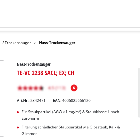
- / Trockensauger
Nass-Trockensauger
Nass-Trockensauger
TE-VC 2238 SACL; EX; CH
Art.Nr.:
2342471
EAN:
4006825666120
Für Staubpartikel (AGW >1 mg/m³) & Staubklasse L nach
Euronorm
Filterung schädlicher Staubpartikel wie Gipsstaub, Kalk &
Glimmer