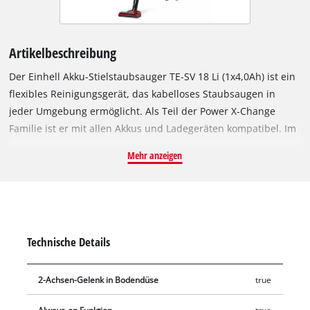
Artikelbeschreibung
Der Einhell Akku-Stielstaubsauger TE-SV 18 Li (1x4,0Ah) ist ein
flexibles Reinigungsgerät, das kabelloses Staubsaugen in
jeder Umgebung ermöglicht. Als Teil der Power X-Change
Familie ist er mit allen Akkus und Ladegeräten kompatibel. Im
Lieferumfang sind ein 4,0 Ah Power X-Change Akku sowie ein
Mehr anzeigen
Ladegerät enthalten, sodass der Staubsauger sofort
einsatzbereit ist. Je nach gewähltem Modus überzeugt der
Staubsauger mit langer Laufzeit und hoher Saugkraft. Der
ECO-Modus eignet sich für alltägliche Verschmutzungen,
während der BOOST-Modus bei hartnäckigem Schmutz
Technische Details
maximale Leistung liefert. Durch sein durchdachtes 2-in-1-
Design lässt sich der Einhell Akku-Stielstaubsauger TE-SV 18 Li
2-Achsen-Gelenk in Bodendüse
true
sowohl als leichter Handstaubsauger als auch als
komfortabler Stielstaubsauger einsetzen. Die motorisierte