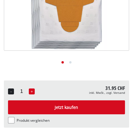
Deutsch
DE
Deutsch
English
Italiano
Français
31.95 CHF
-
+
inkl. MwSt., zzgl. Versand
Quantity
Jetzt kaufen
Produkt vergleichen