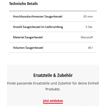
Papierschmutzfangsäcke. Außerdem erhöhen die Vliesbeutel
Technische Details
die Lebensdauer der Nass-Trockensauger. Die Saugerbeutel
eignen sich nicht zum Aufsaugen von Flüssigkeiten. Der
Anschlussdurchmesser Saugerbeutel
65 mm
Beutel wird in den Fangbehälter eingesetzt und der
Saugstutzen wird mit der Öffnung des Saugerbeutels (Ø 65
Anzahl Saugerbeutel im Lieferumfang
5 Stk.
mm) verbunden.
Material Saugerbeutel
Vliesstoff
Volumen Saugerbeutel
40 l
Ersatzteile & Zubehör
Finde passende Ersatzteile und Zubehör für deine Einhell
Produkte.
Jetzt entdecken