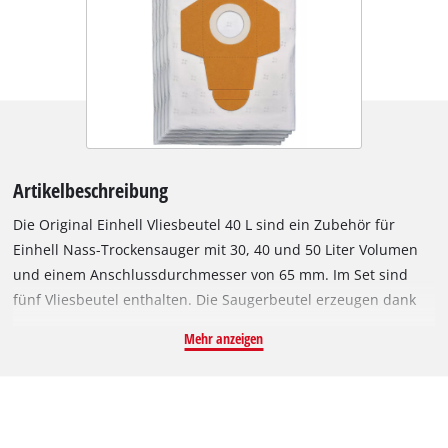
Artikelbeschreibung
Die Original Einhell Vliesbeutel 40 L sind ein Zubehör für
Einhell Nass-Trockensauger mit 30, 40 und 50 Liter Volumen
und einem Anschlussdurchmesser von 65 mm. Im Set sind
fünf Vliesbeutel enthalten. Die Saugerbeutel erzeugen dank
mehrerer Lagen eine erhöhte Filterleistung und eine höhere
Mehr anzeigen
Filtration des Feinstaubs, weswegen sie sich besonders für
Allergiker eignen. Die Beutel bestehen aus einem
wasserabweisenden und reißfesten Material und sind daher
langlebiger und robuster als herkömmliche