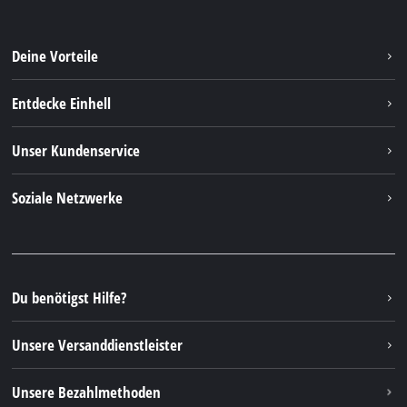
Deine Vorteile
Entdecke Einhell
Einhell Weltweit
Unser Kundenservice
Über uns
Kontakt
Soziale Netzwerke
Einhell Germany AG
Ersatzteile & Anleitungen
Facebook
FAQs
YouTube
Instagram
Du benötigst Hilfe?
TikTok
Unsere Versanddienstleister
Pinterest
Unsere Bezahlmethoden