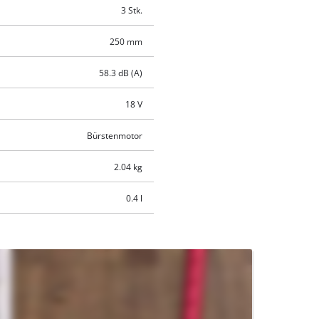
3 Stk.
250 mm
58.3 dB (A)
18 V
Bürstenmotor
2.04 kg
0.4 l