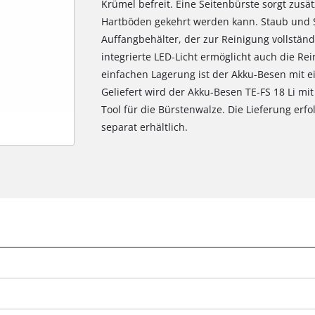
Krümel befreit. Eine Seitenbürste sorgt zusä
Hartböden gekehrt werden kann. Staub und 
Auffangbehälter, der zur Reinigung vollstä
integrierte LED-Licht ermöglicht auch die Re
einfachen Lagerung ist der Akku-Besen mit ei
Geliefert wird der Akku-Besen TE-FS 18 Li mi
Tool für die Bürstenwalze. Die Lieferung erf
separat erhältlich.
Wir benötigen deine Zustimmung, um
Google Maps laden zu können!
This content is not permitted to load due
g
to trackers that are not disclosed to the