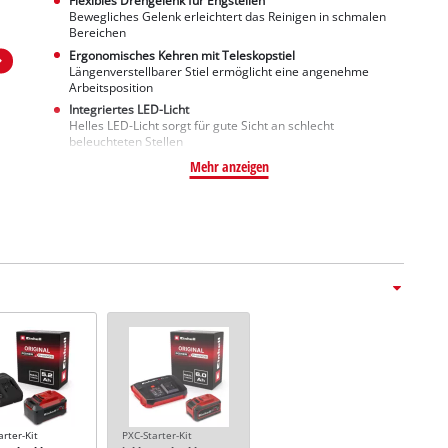
Flexibles Drehgelenk für Engstellen
Bewegliches Gelenk erleichtert das Reinigen in schmalen
Bereichen
Ergonomisches Kehren mit Teleskopstiel
Längenverstellbarer Stiel ermöglicht eine angenehme
Arbeitsposition
Integriertes LED-Licht
Helles LED-Licht sorgt für gute Sicht an schlecht
beleuchteten Stellen
Mehr anzeigen
arter-Kit
PXC-Starter-Kit