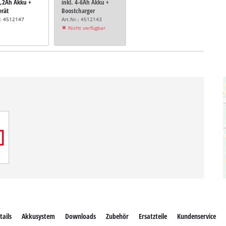
5,2Ah Akku +
inkl. 4-6Ah Akku +
erät
Boostcharger
.: 4512147
Art.Nr.: 4512143
Nicht verfügbar
tails
Akkusystem
Downloads
Zubehör
Ersatzteile
Kundenservice