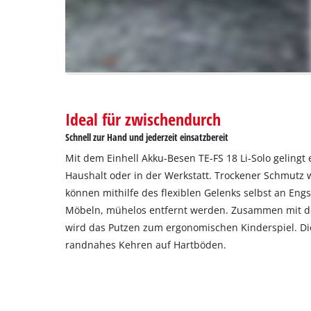
visitor.
The
website
owner
needs
to
setup
the
Ideal für zwischendurch
site
Schnell zur Hand und jederzeit einsatzbereit
with
their
Mit dem Einhell Akku-Besen TE-FS 18 Li-Solo gelingt
CMP
Haushalt oder in der Werkstatt. Trockener Schmutz
to
können mithilfe des flexiblen Gelenks selbst an Engs
add
Möbeln, mühelos entfernt werden. Zusammen mit de
this
wird das Putzen zum ergonomischen Kinderspiel. Die
content
to
randnahes Kehren auf Hartböden.
the
list
of
technologies