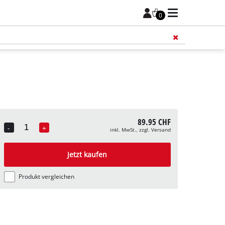
0
Füge 
89.95 CHF
-
+
inkl. MwSt., zzgl. Versand
Quantity
Jetzt kaufen
Produkt vergleichen