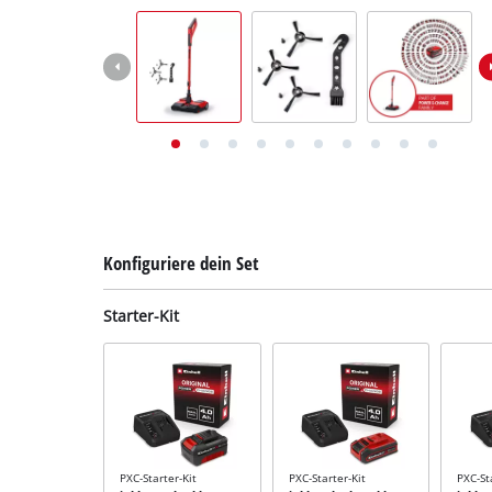
Deutsch
DE
Deutsch
English
Italiano
Français
Konfiguriere dein Set
Starter-Kit
PXC-Starter-Kit
PXC-Starter-Kit
PXC-St