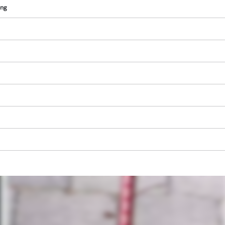
visitor. The website owner needs to setup
ang
the site with their CMP to add this content
to the list of technologies used.
Powered by
Usercentrics Consent
Management Platform