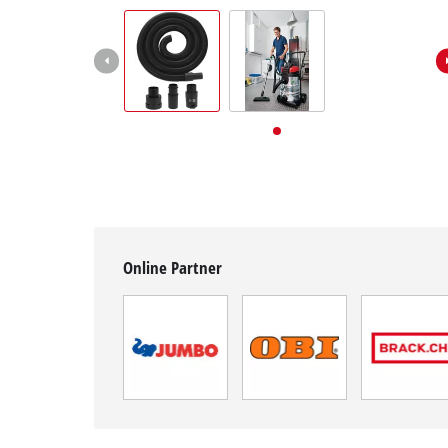
Deutsch
DE
Deutsch
English
Italiano
Français
Online Partner