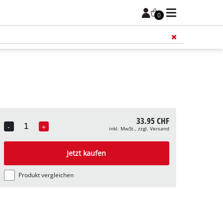
0
Füge 
33.95 CHF
-
+
inkl. MwSt., zzgl. Versand
Quantity
Jetzt kaufen
Produkt vergleichen