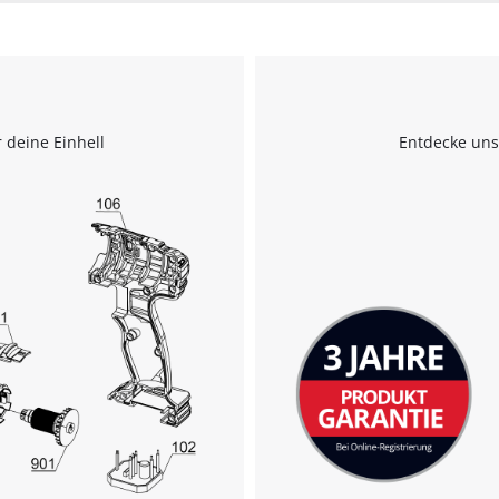
 deine Einhell
Entdecke uns
Wir benötigen deine Zustimmung, um
Google Maps laden zu können!
This content is not permitted to load due
to trackers that are not disclosed to the
visitor. The website owner needs to setup
the site with their CMP to add this content
to the list of technologies used.