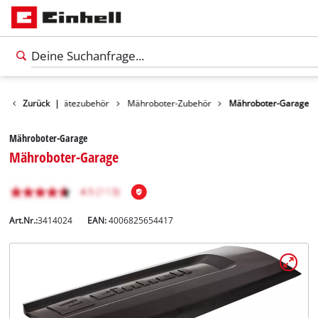
r
Gartengerätezubehör
Zurück
|
Mähroboter-Zubehör
Mähroboter-Garage
Mähroboter-Garage
Mähroboter-Garage
Art.Nr.:
3414024
EAN:
4006825654417