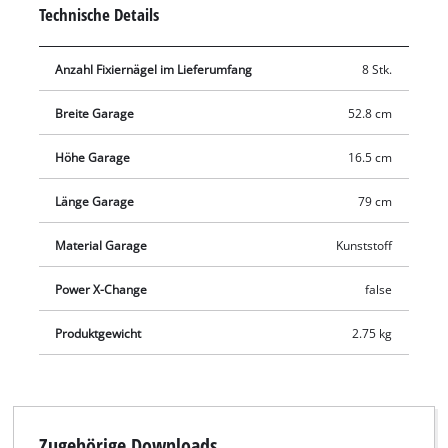
zugänglich. Die Garage ist 79 cm lang, 52,8 cm breit und 16,5
Technische Details
cm hoch. Die Montage ist denkbar einfach: Acht
Befestigungsschrauben sind im Lieferumfang enthalten.
Anzahl Fixiernägel im Lieferumfang
8 Stk.
Breite Garage
52.8 cm
Höhe Garage
16.5 cm
Länge Garage
79 cm
Material Garage
Kunststoff
Power X-Change
false
Produktgewicht
2.75 kg
Zugehörige Downloads