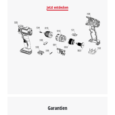
Jetzt entdecken
Wir benötigen deine Zustimmung, um
Google Maps laden zu können!
This content is not permitted to load due
to trackers that are not disclosed to the
visitor. The website owner needs to setup
the site with their CMP to add this content
to the list of technologies used.
Powered by
Usercentrics Consent
Management Platform
Garantien