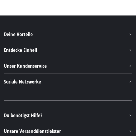
Deine Vorteile
Entdecke Einhell
Einhell Weltweit
Unser Kundenservice
Über uns
Kontakt
Soziale Netzwerke
Einhell Germany AG
Ersatzteile & Anleitungen
Facebook
FAQs
YouTube
Instagram
Du benötigst Hilfe?
TikTok
Unsere Versanddienstleister
Pinterest