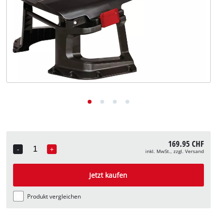
Deutsch
Deutsch
English
Italiano
Français
169.95 CHF
-
+
inkl. MwSt., zzgl. Versand
Quantity
Jetzt kaufen
Produkt vergleichen