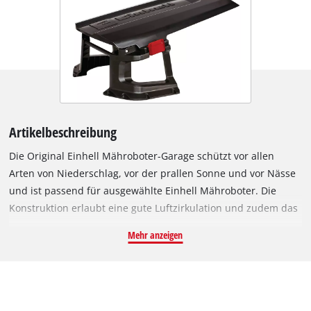
Artikelbeschreibung
Die Original Einhell Mähroboter-Garage schützt vor allen
Arten von Niederschlag, vor der prallen Sonne und vor Nässe
und ist passend für ausgewählte Einhell Mähroboter. Die
Konstruktion erlaubt eine gute Luftzirkulation und zudem das
Ablaufen von Regenwasser, sodass der Mähroboter nicht „mit
Mehr anzeigen
nassen Füßen“ in der Garage steht. Durch den Schutzraum
des kleinen Garten-Helfers verlängert sich die Lebensdauer,
da äußere Einflüsse deutlich reduziert werden. Durch den
klappbaren Deckel ist die Mähroboter-Garage leicht