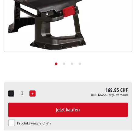
Deutsch
DE
Deutsch
English
Italiano
Français
169.95 CHF
-
+
inkl. MwSt., zzgl. Versand
Quantity
Jetzt kaufen
Produkt vergleichen