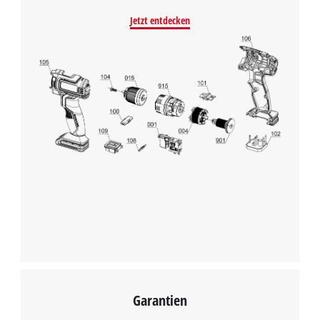
Jetzt entdecken
Wir benötigen deine Zustimmung, um
Google Maps laden zu können!
This content is not permitted to load due
to trackers that are not disclosed to the
visitor. The website owner needs to setup
the site with their CMP to add this content
to the list of technologies used.
Powered by
Usercentrics Consent
Management Platform
Garantien