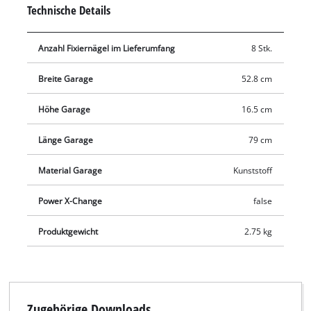
zugänglich. Die Garage ist 79 cm lang, 52,8 cm breit und 16,5
Technische Details
cm hoch. Die Montage ist denkbar einfach: Acht
Befestigungsschrauben sind im Lieferumfang enthalten.
Anzahl Fixiernägel im Lieferumfang
8 Stk.
Breite Garage
52.8 cm
Höhe Garage
16.5 cm
Länge Garage
79 cm
Material Garage
Kunststoff
Power X-Change
false
Produktgewicht
2.75 kg
Zugehörige Downloads