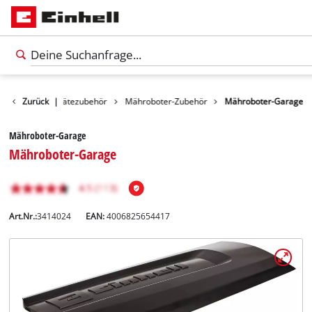
r
Gartengerätezubehör
Zurück
|
Mähroboter-Zubehör
Mähroboter-Garage
Mähroboter-Garage
Mähroboter-Garage
Art.Nr.:
3414024
EAN:
4006825654417