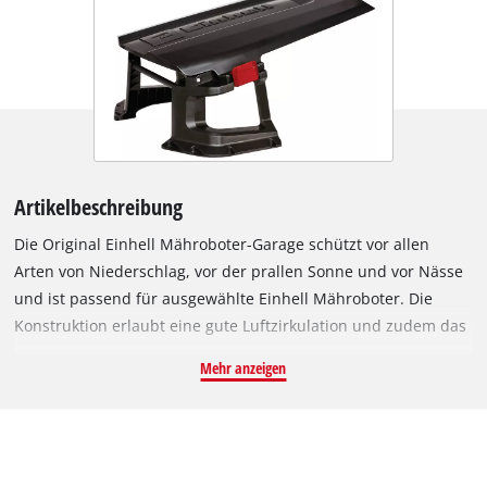
Artikelbeschreibung
Die Original Einhell Mähroboter-Garage schützt vor allen
Arten von Niederschlag, vor der prallen Sonne und vor Nässe
und ist passend für ausgewählte Einhell Mähroboter. Die
Konstruktion erlaubt eine gute Luftzirkulation und zudem das
Ablaufen von Regenwasser, sodass der Mähroboter nicht „mit
Mehr anzeigen
nassen Füßen“ in der Garage steht. Durch den Schutzraum
des kleinen Garten-Helfers verlängert sich die Lebensdauer,
da äußere Einflüsse deutlich reduziert werden. Durch den
klappbaren Deckel ist die Mähroboter-Garage leicht