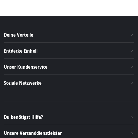
Deine Vorteile
Entdecke Einhell
Einhell Weltweit
Unser Kundenservice
Über uns
Kontakt
Soziale Netzwerke
Einhell Germany AG
Ersatzteile & Anleitungen
Facebook
FAQs
YouTube
Instagram
Du benötigst Hilfe?
TikTok
Unsere Versanddienstleister
Pinterest