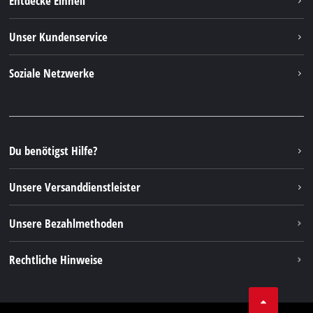
Entdecke Einhell
Deutsch
DE
Deutsch
Einhell Weltweit
Unser Kundenservice
English
Über uns
Kontakt
Italiano
Soziale Netzwerke
Einhell Germany AG
Ersatzteile & Anleitungen
Français
Facebook
FAQs
YouTube
Instagram
Du benötigst Hilfe?
TikTok
Unsere Versanddienstleister
Pinterest
Unsere Bezahlmethoden
Rechtliche Hinweise
AGBs
Datenschutz