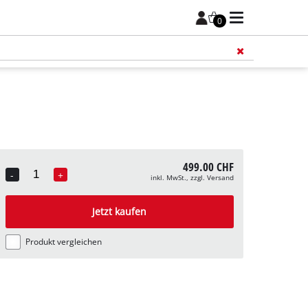
0
Füge 
499.00 CHF
-
+
inkl. MwSt., zzgl. Versand
Quantity
Jetzt kaufen
Produkt vergleichen