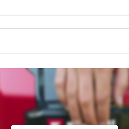
visitor. The website owner needs to setup
the site with their CMP to add this content
to the list of technologies used.
Powered by
Usercentrics Consent
Management Platform