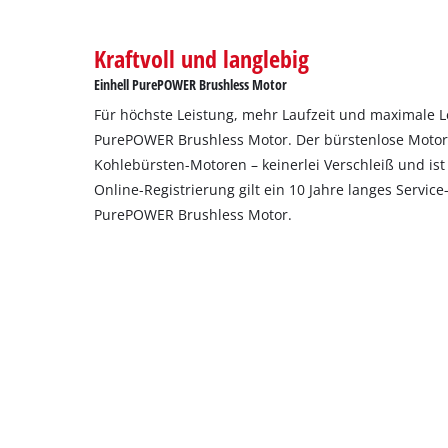
to
setup
the
Kraftvoll und langlebig
site
Einhell PurePOWER Brushless Motor
with
their
Für höchste Leistung, mehr Laufzeit und maximale 
CMP
PurePOWER Brushless Motor. Der bürstenlose Motor u
to
Kohlebürsten-Motoren – keinerlei Verschleiß und ist
add
Online-Registrierung gilt ein 10 Jahre langes Servic
this
PurePOWER Brushless Motor.
content
to
the
list
of
technologies
used.
Powered
by
Usercentrics
Consent