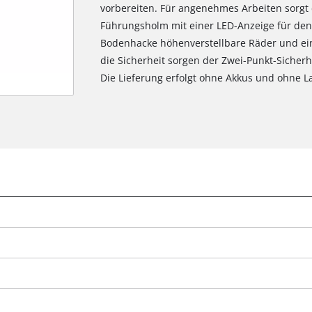
vorbereiten. Für angenehmes Arbeiten sorgt 
Führungsholm mit einer LED-Anzeige für den
Bodenhacke höhenverstellbare Räder und eine
die Sicherheit sorgen der Zwei-Punkt-Sicher
Die Lieferung erfolgt ohne Akkus und ohne La
g
Wir benötigen deine Zustimmung, um
Google Maps laden zu können!
This content is not permitted to load due
to trackers that are not disclosed to the