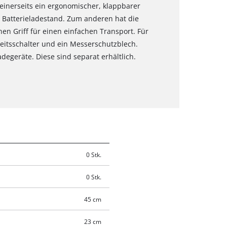
einerseits ein ergonomischer, klappbarer
 Batterieladestand. Zum anderen hat die
n Griff für einen einfachen Transport. Für
heitsschalter und ein Messerschutzblech.
degeräte. Diese sind separat erhältlich.
0 Stk.
0 Stk.
45 cm
23 cm