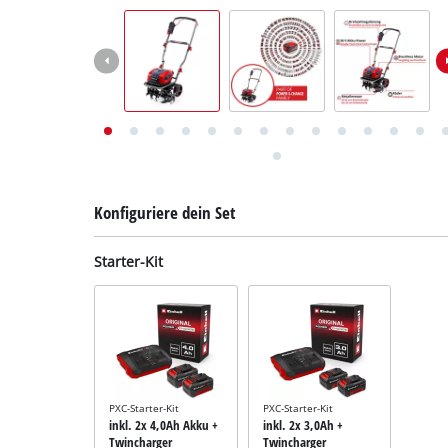
Deutsch
DE
Deutsch
English
Italiano
Français
Konfiguriere dein Set
Starter-Kit
PXC-Starter-Kit
PXC-Starter-Kit
inkl. 2x 4,0Ah Akku +
inkl. 2x 3,0Ah +
Twincharger
Twincharger