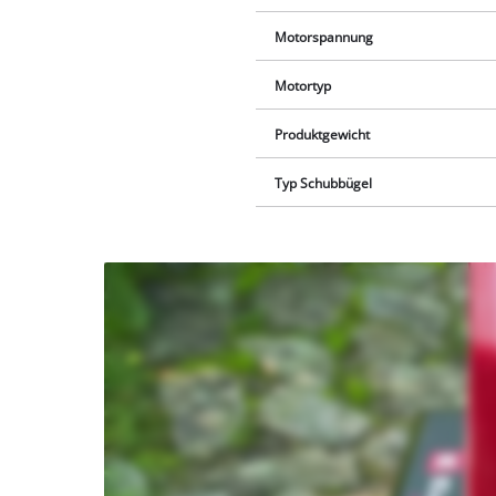
Motorspannung
Motortyp
Produktgewicht
Typ Schubbügel
Wir
benötigen
deine
Zustimmung,
um Youtube
laden zu
können!