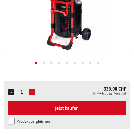
Deutsch
DE
Deutsch
English
Italiano
Français
339.00 CHF
-
+
inkl. MwSt., zzgl. Versand
Quantity
Jetzt kaufen
Produkt vergleichen