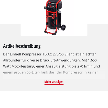
Artikelbeschreibung
Der Einhell Kompressor TE-AC 270/50 Silent ist ein echter
Allrounder für diverse Druckluft-Anwendungen. Mit 1.650
Watt Motorleistung, einer Ansaugleistung bis 270 l/min und
einem großen 50-Liter-Tank darf der Kompressor in keiner
Garage und Werkstatt fehlen. Mithilfe des Druckminderers
Mehr anzeigen
lässt sich der Luftdruck bis max. 10 bar für verschiedene
Einsätze regeln und der geregelte Arbeitsdruck sowie der
Kesseldruck lassen sich an dem jeweiligen Manometer
ablesen. Per Schnellkupplung lassen sich Druckluft-