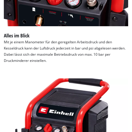
Alles im Blick
Mit je einem Manometer für den geregelten Arbeitsdruck und den
Kesseldruck kann der Luftdruck jederzeit in bar und psi abgelesen werden.
Dabei lässt sich der maximale Betriebsdruck von max. 10 bar per
Druckminderer einstellen.
Wir benötigen deine Zustimmung, um
Google Maps laden zu können!
This content is not permitted to load due
to trackers that are not disclosed to the
visitor. The website owner needs to setup
the site with their CMP to add this content
to the list of technologies used.
Powered by
Usercentrics Consent
Management Platform