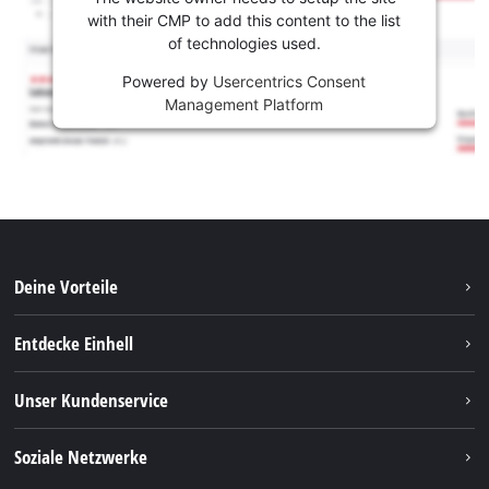
with their CMP to add this content to the list
of technologies used.
Powered by
Usercentrics Consent
Management Platform
Deine Vorteile
Entdecke Einhell
Einhell Weltweit
Unser Kundenservice
Über uns
Kontakt
Soziale Netzwerke
Einhell Germany AG
Ersatzteile & Anleitungen