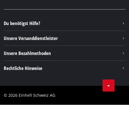
Facebook
FAQs
YouTube
Instagram
Du benötigst Hilfe?
TikTok
Unsere Versanddienstleister
Pinterest
Unsere Bezahlmethoden
Rechtliche Hinweise
AGBs
Datenschutz
© 2026 Einhell Schweiz AG
Impressum
Compliance