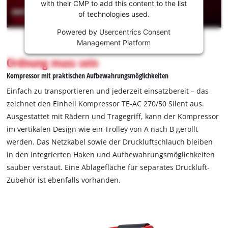
können!
with their CMP to add this content to the list
of technologies used.
This
Powered by
Usercentrics Consent
content
Management Platform
is
not
Ordnung muss sein
permitted
Kompressor mit praktischen Aufbewahrungsmöglichkeiten
to
load
Einfach zu transportieren und jederzeit einsatzbereit – das
due
zeichnet den Einhell Kompressor TE-AC 270/50 Silent aus.
to
Ausgestattet mit Rädern und Tragegriff, kann der Kompressor
trackers
im vertikalen Design wie ein Trolley von A nach B gerollt
that
are
werden. Das Netzkabel sowie der Druckluftschlauch bleiben
not
in den integrierten Haken und Aufbewahrungsmöglichkeiten
disclosed
sauber verstaut. Eine Ablagefläche für separates Druckluft-
to
Zubehör ist ebenfalls vorhanden.
the
visitor.
The
website
owner