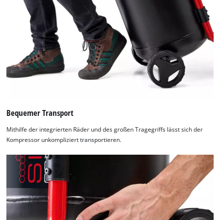
Usercentrics
Consent
Management
Platform
Bequemer Transport
Mithilfe der integrierten Räder und des großen Tragegriffs lässt sich der
Kompressor unkompliziert transportieren.