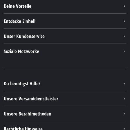
Deine Vorteile
Entdecke Einhell
Einhell Weltweit
Unser Kundenservice
Über uns
Kontakt
Soziale Netzwerke
Einhell Germany AG
Ersatzteile & Anleitungen
Facebook
FAQs
YouTube
Instagram
Du benötigst Hilfe?
TikTok
Unsere Versanddienstleister
Pinterest
Unsere Bezahlmethoden
Rechtliche Hinweise