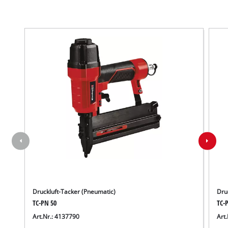
Druckluft-Tacker (Pneumatic)
Dru
TC-PN 50
TC-
Art.Nr.: 4137790
Art