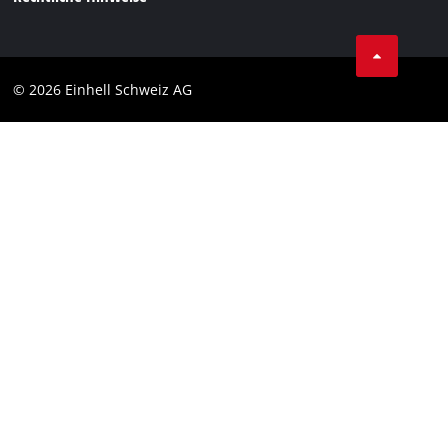
AGBs
Datenschutz
© 2026 Einhell Schweiz AG
Impressum
Compliance