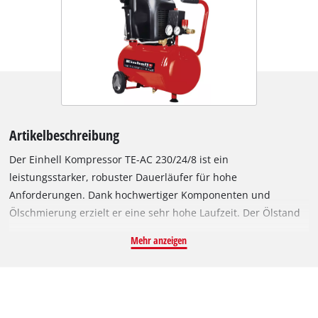
Artikelbeschreibung
Der Einhell Kompressor TE-AC 230/24/8 ist ein
leistungsstarker, robuster Dauerläufer für hohe
Anforderungen. Dank hochwertiger Komponenten und
Ölschmierung erzielt er eine sehr hohe Laufzeit. Der Ölstand
lässt sich bequem über ein Schauglas prüfen. Mittels
Mehr anzeigen
Druckminderer lässt sich der Arbeitsdruck von bis zu 8 bar
auf viele Anwendungen einstellen. Mit 24 Litern
Kesselvolumen hält der Kompressor ausreichend
Druckluftreserven für viele Anwendungen bereit. Der