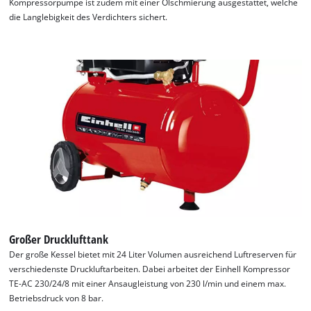
Kompressorpumpe ist zudem mit einer Ölschmierung ausgestattet, welche
Wir benötigen deine Zustimmung, um
die Langlebigkeit des Verdichters sichert.
Google Maps laden zu können!
This content is not permitted to load due
to trackers that are not disclosed to the
visitor. The website owner needs to setup
the site with their CMP to add this content
to the list of technologies used.
Powered by
Usercentrics Consent
Management Platform
Großer Drucklufttank
Der große Kessel bietet mit 24 Liter Volumen ausreichend Luftreserven für
verschiedenste Druckluftarbeiten. Dabei arbeitet der Einhell Kompressor
TE-AC 230/24/8 mit einer Ansaugleistung von 230 l/min und einem max.
Betriebsdruck von 8 bar.