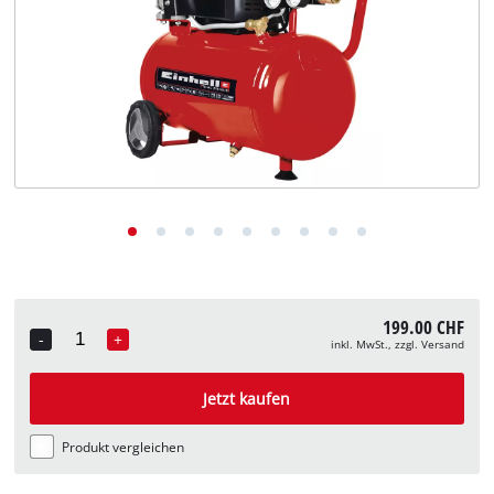
Deutsch
DE
Deutsch
English
Italiano
Français
199.00 CHF
-
+
inkl. MwSt., zzgl. Versand
Quantity
Jetzt kaufen
Produkt vergleichen