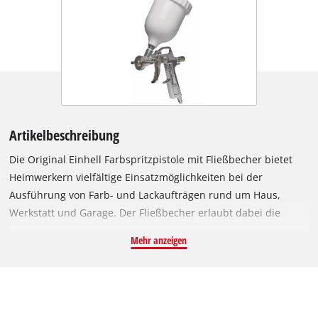
Artikelbeschreibung
Die Original Einhell Farbspritzpistole mit Fließbecher bietet
Heimwerkern vielfältige Einsatzmöglichkeiten bei der
Ausführung von Farb- und Lackaufträgen rund um Haus,
Werkstatt und Garage. Der Fließbecher erlaubt dabei die
Verwendung von Lacken und Beschichtungen mit hoher
Mehr anzeigen
Viskosität. Mittels Punkt-/ Breitstrahl-Regler lässt sich das
Spritzbild der Farbspritzpistole exakt für die jeweilige Aufgabe
einrichten. Die drehbare Düse ermöglicht dabei die stufenlose
Einstellung des Strahls von horizontaler bis vertikaler