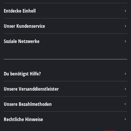
Entdecke Einhell
Einhell Weltweit
Unser Kundenservice
Über uns
Kontakt
Soziale Netzwerke
Einhell Germany AG
Ersatzteile & Anleitungen
Facebook
FAQs
YouTube
Instagram
Du benötigst Hilfe?
TikTok
Unsere Versanddienstleister
Pinterest
Unsere Bezahlmethoden
Rechtliche Hinweise
AGBs