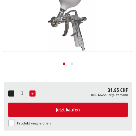
Deutsch
DE
Deutsch
English
Italiano
Français
31.95 CHF
-
+
inkl. MwSt., zzgl. Versand
Quantity
Jetzt kaufen
Produkt vergleichen