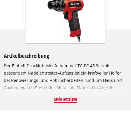
Artikelbeschreibung
Der Einhell Druckluft-Meißelhammer TC-PC 45 Set mit
passendem Nadelentroster-Aufsatz ist ein kraftvoller Helfer
bei Renovierungs- und Abbrucharbeiten rund um Haus und
Garten, egal ob Stein oder Metall als Material in Angriff
genommen werden müssen. Für ein sicheres Arbeiten ist ein
Mehr anzeigen
rutschfester gummierter Griff integriert, der
bedienerfreundlich konzipiert ist. Bei einem maximalen
Betriebsdruck von 6,3 bar sorgt das Werkzeug mit einer
Schlagzahl von bis zu 4.500^min-1 für eine Schlagstärke von