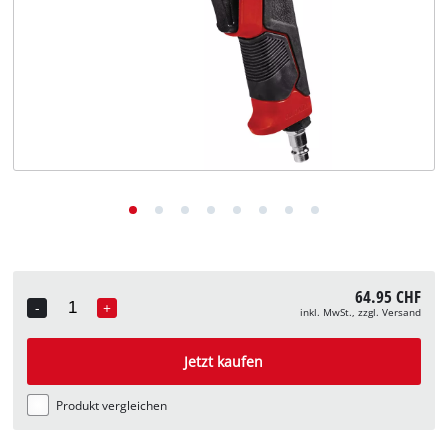
Deutsch
DE
Deutsch
English
Italiano
Français
64.95 CHF
-
+
inkl. MwSt., zzgl. Versand
Quantity
Jetzt kaufen
Produkt vergleichen