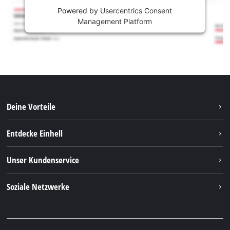
Powered by
Usercentrics Consent
Management Platform
Deine Vorteile
Entdecke Einhell
Einhell Weltweit
Unser Kundenservice
Über uns
Kontakt
Soziale Netzwerke
Einhell Germany AG
Ersatzteile & Anleitungen
Facebook
FAQs
YouTube