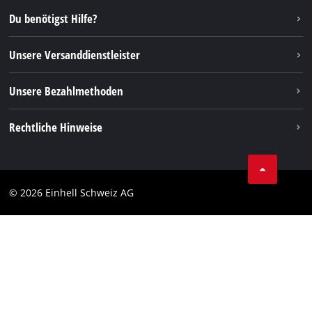
Instagram
Du benötigst Hilfe?
TikTok
Unsere Versanddienstleister
Pinterest
Unsere Bezahlmethoden
Rechtliche Hinweise
AGBs
Datenschutz
© 2026 Einhell Schweiz AG
Impressum
Compliance