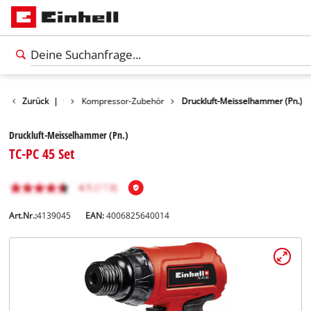
erkzeugzubehör
Zurück
|
Kompressor-Zubehör
Druckluft-Meisselhammer (Pn.)
Druckluft-Meisselhammer (Pn.)
TC-PC 45 Set
Art.Nr.:
4139045
EAN:
4006825640014