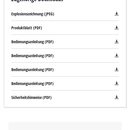
to trackers that are not disclosed to the
visitor. The website owner needs to setup
Explosionszeichnung (JPEG)
the site with their CMP to add this content
to the list of technologies used.
Produktblatt (PDF)
Powered by
Usercentrics Consent
Management Platform
Bedienungsanleitung (PDF)
Bedienungsanleitung (PDF)
Bedienungsanleitung (PDF)
Bedienungsanleitung (PDF)
Sicherheitshinweise (PDF)