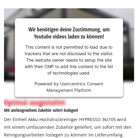
handliche, leichte Gerät einfach transportiert werden. Per
Quick-Couple-System lassen sich Zubehör und Schläuche
schnell und unkompliziert anschließen. Der Druckschlauch ist
Wir
4 m lang und der 5 m lange Ansaugschlauch ist mit einem
Wir benötigen deine Zustimmung, um
benötigen
Wasserfilter ausgestattet, um auch Wasser aus Regentonnen,
Youtube videos laden zu können!
deine
Eimern, Seen und Ähnlichem ansaugen zu können. Der am
Zustimmung,
This content is not permitted to load due to
Saugschlauch befestigte Stopperball aus Schaumstoff sorgt
um Youtube
trackers that are not disclosed to the visitor.
dafür, dass der Schlauch während der Arbeit im jeweiligen
laden zu
The website owner needs to setup the site
Wasserbehälter bleibt. Die Lieferung des Akku-
können!
with their CMP to add this content to the list
Hochdruckreinigers HYPRESSO 36/105 erfolgt ohne Akku und
of technologies used.
This
ohne Ladegerät. Diese sind separat erhältlich.
Powered by
Usercentrics Consent
content
Management Platform
is
not
Optimal ausgestattet
permitted
Mit umfangreichem Zubehör sofort loslegen!
to
load
Der Einhell Akku-Hochdruckreiniger HYPRESSO 36/105 wird
due
mit einem umfassenden Zubehör geliefert, um sofort mit den
to
Reinigungsarbeiten loslegen zu können! Im Lieferumfang
trackers