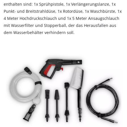
enthalten sind: 1x Sprühpistole, 1x Verlängerungslanze, 1x
that
are
Punkt- und Breitstrahldüse, 1x Rotordüse, 1x Waschbürste, 1x
not
4 Meter Hochdruckschlauch und 1x 5 Meter Ansaugschlauch
disclosed
mit Wasserfilter und Stopperball, der das Herausfallen aus
to
dem Wasserbehälter verhindern soll.
the
visitor.
The
website
owner
needs
to
setup
the
site
with
their
CMP
to
add
this