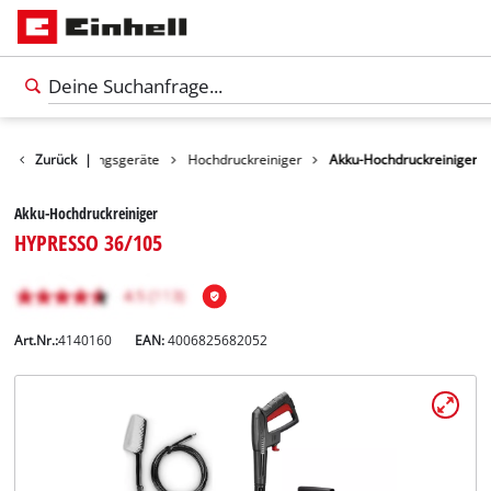
ukte
Zurück
Reinigungsgeräte
|
Hochdruckreiniger
Akku-Hochdruckreiniger
Akku-Hochdruckreiniger
HYPRESSO 36/105
Art.Nr.:
4140160
EAN:
4006825682052