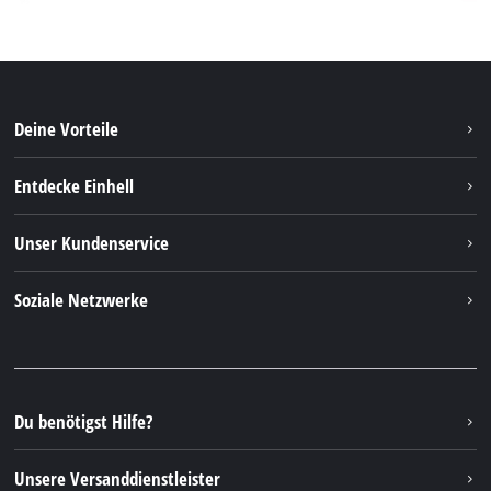
Deine Vorteile
Entdecke Einhell
Einhell Weltweit
Unser Kundenservice
Über uns
Kontakt
Soziale Netzwerke
Einhell Germany AG
Ersatzteile & Anleitungen
Facebook
FAQs
YouTube
Instagram
Du benötigst Hilfe?
TikTok
Unsere Versanddienstleister
Pinterest