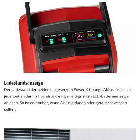
Wir benötigen deine Zustimmung, um
Ladestandsanzeige
Google Maps laden zu können!
Der Ladestand der beiden eingesetzten Power X-Change Akkus lässt sich
This content is not permitted to load due
jederzeit an der im Hochdruckreiniger integrierten LED-Batterieanzeige
to trackers that are not disclosed to the
ablesen. So ist erkennbar, wann Akkus geladen oder getauscht werden
visitor. The website owner needs to setup
sollten.
the site with their CMP to add this content
to the list of technologies used.
Powered by
Usercentrics Consent
Management Platform