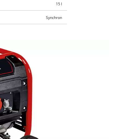
15 l
Synchron