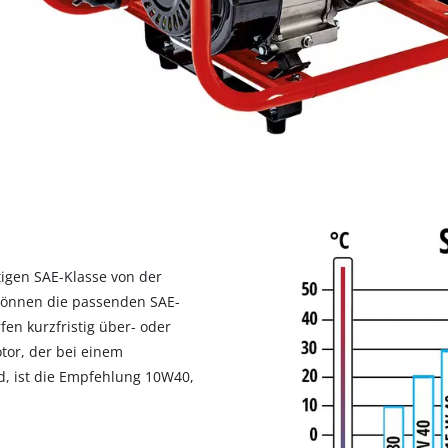
visitor. The website owner needs to setup
the site with their CMP to add this content
to the list of technologies used.
Powered by
Usercentrics Consent
Management Platform
tigen SAE-Klasse von der
können die passenden SAE-
en kurzfristig über- oder
tor, der bei einem
d, ist die Empfehlung 10W40,