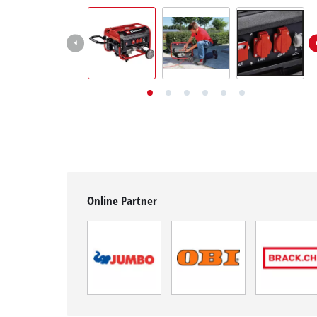
Deutsch
DE
Deutsch
English
Italiano
Français
Online Partner