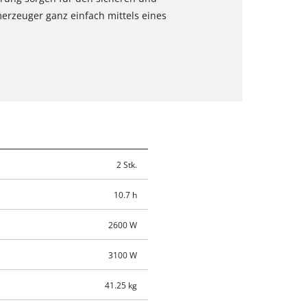
merzeuger ganz einfach mittels eines
2 Stk.
10.7 h
2600 W
3100 W
41.25 kg