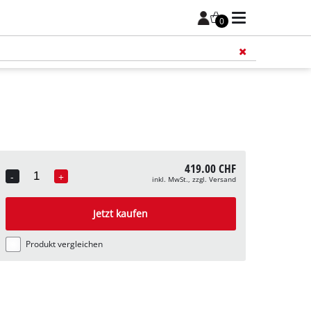
0
Füge 
419.00 CHF
-
+
inkl. MwSt., zzgl. Versand
Quantity
Jetzt kaufen
Produkt vergleichen