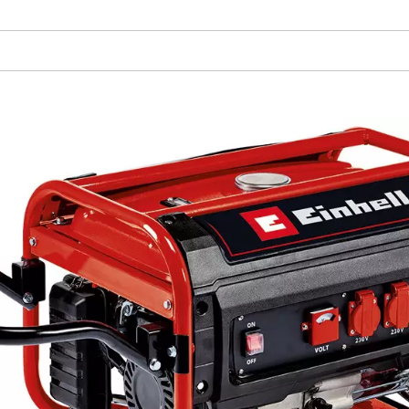
Wir benötigen deine Zustimmung, um
Google Maps laden zu können!
This content is not permitted to load due
to trackers that are not disclosed to the