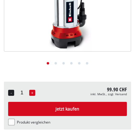
Deutsch
DE
Deutsch
English
Italiano
Français
99.90 CHF
-
+
inkl. MwSt., zzgl. Versand
Quantity
Jetzt kaufen
Produkt vergleichen