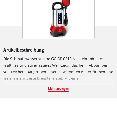
Artikelbeschreibung
Die Schmutzwasserpumpe GC-DP 6315 N ist ein robustes,
kräftiges und zuverlässiges Werkzeug, das beim Abpumpen
von Teichen, Baugruben, überschwemmten Kellerräumen und
vielem mehr beste Dienste leistet. Mit einer
Leistungsaufnahme von 630 Watt fördert die starke Pumpe
Mehr anzeigen
stündlich bis zu 17.000 Liter verunreinigtes Wasser. Ihr
stufenlos regelbarer Schwimmerschalter bietet die Wahl
zwischen Dauerbetrieb und einem vorgewählten Ein- und
Ausschaltpegel. Das extrem langlebige Pumpengehäuse aus