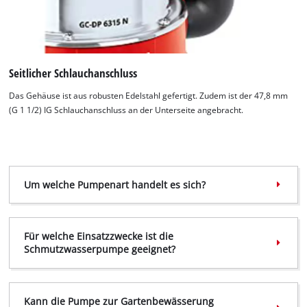
Wir benötigen deine Zustimmung, um
Google Maps laden zu können!
Seitlicher Schlauchanschluss
This content is not permitted to load due
Das Gehäuse ist aus robusten Edelstahl gefertigt. Zudem ist der 47,8 mm
to trackers that are not disclosed to the
(G 1 1/2) IG Schlauchanschluss an der Unterseite angebracht.
visitor. The website owner needs to setup
the site with their CMP to add this content
to the list of technologies used.
Powered by
Usercentrics Consent
Um welche Pumpenart handelt es sich?
Management Platform
Für welche Einsatzzwecke ist die
Schmutzwasserpumpe geeignet?
Kann die Pumpe zur Gartenbewässerung