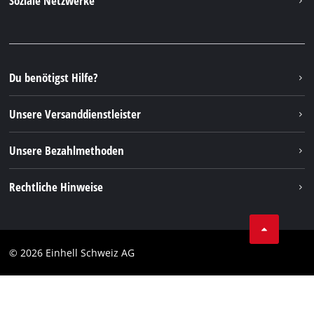
Soziale Netzwerke
Einhell Germany AG
Ersatzteile & Anleitungen
Facebook
FAQs
YouTube
Instagram
Du benötigst Hilfe?
TikTok
Unsere Versanddienstleister
Pinterest
Unsere Bezahlmethoden
Rechtliche Hinweise
AGBs
Datenschutz
© 2026 Einhell Schweiz AG
Impressum
Compliance