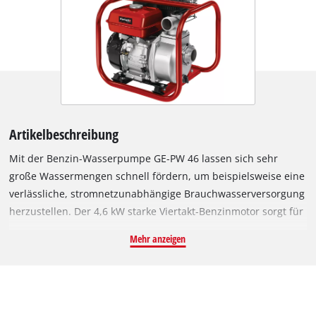
Artikelbeschreibung
Mit der Benzin-Wasserpumpe GE-PW 46 lassen sich sehr
große Wassermengen schnell fördern, um beispielsweise eine
verlässliche, stromnetzunabhängige Brauchwasserversorgung
herzustellen. Der 4,6 kW starke Viertakt-Benzinmotor sorgt für
ausreichendes Drehmoment, um bis zu 23.000 Liter pro
Mehr anzeigen
Stunde über eine Förderhöhe von maximal 26 Metern zu
pumpen. Druckanschluss und Sauganschluss sind mit einem
59,6 mm (2") Außengewinde ausgerüstet. Dank des stabilen
Stahlrohr-Rahmens steht die GE-PW 46 fest und sicher. Die