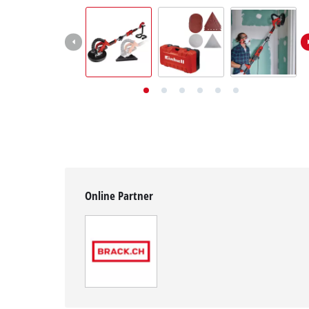
Deutsch
DE
Deutsch
English
Italiano
Français
Online Partner