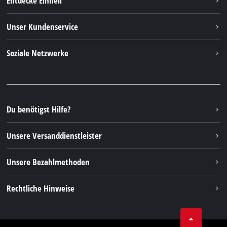
Entdecke Einhell
Deutsch
DE
Deutsch
Einhell Weltweit
Unser Kundenservice
English
Über uns
Kontakt
Italiano
Soziale Netzwerke
Einhell Germany AG
Ersatzteile & Anleitungen
Français
Facebook
FAQs
YouTube
Instagram
Du benötigst Hilfe?
TikTok
Unsere Versanddienstleister
Pinterest
Unsere Bezahlmethoden
Rechtliche Hinweise
AGBs
Datenschutz