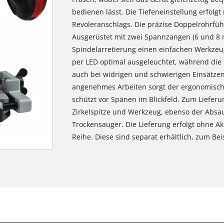
bedienen lässt. Die Tiefeneinstellung erfolgt
Revoleranschlags. Die präzise Doppelrohrfüh
Ausgerüstet mit zwei Spannzangen (6 und 8 m
Spindelarretierung einen einfachen Werkzeu
per LED optimal ausgeleuchtet, während die 
auch bei widrigen und schwierigen Einsätzen
angenehmes Arbeiten sorgt der ergonomische
schützt vor Spänen im Blickfeld. Zum Liefer
Zirkelspitze und Werkzeug, ebenso der Absau
Trockensauger. Die Lieferung erfolgt ohne A
Reihe. Diese sind separat erhältlich, zum Beis
Wir benötigen deine Zustimmung, um
Google Maps laden zu können!
This content is not permitted to load due
to trackers that are not disclosed to the