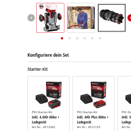
Deutsch
DE
Deutsch
English
Italiano
Français
Konfiguriere dein Set
Starter-Kit
PXC-Starter-Kit
PXC-Starter-Kit
PXC-St
inkl. 4,0Ah Akku +
inkl. 4Ah Plus Akku +
inkl. 
Ladegerät
Ladegerät
Ladeg
Art.Nr.: 4512042
Art.Nr.: 4512159
Art.Nr