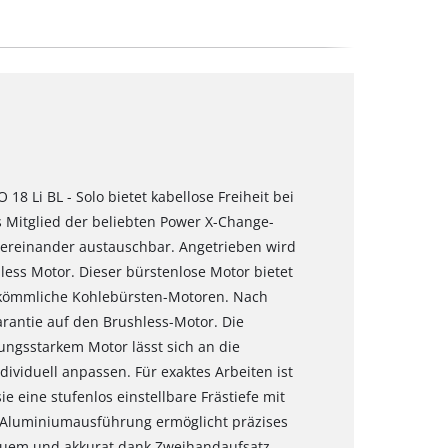
18 Li BL - Solo bietet kabellose Freiheit bei
ls Mitglied der beliebten Power X-Change-
ntereinander austauschbar. Angetrieben wird
ess Motor. Dieser bürstenlose Motor bietet
erkömmliche Kohlebürsten-Motoren. Nach
arantie auf den Brushless-Motor. Die
tungsstarkem Motor lässt sich an die
ividuell anpassen. Für exaktes Arbeiten ist
e eine stufenlos einstellbare Frästiefe mit
e Aluminiumausführung ermöglicht präzises
bequem und akkurat dank Zweihandaufsatz