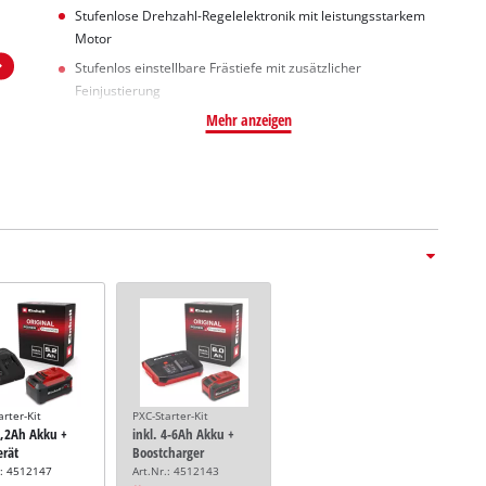
Stufenlose Drehzahl-Regelelektronik mit leistungsstarkem
Motor
Stufenlos einstellbare Frästiefe mit zusätzlicher
Feinjustierung
Mehr anzeigen
arter-Kit
PXC-Starter-Kit
5,2Ah Akku +
inkl. 4-6Ah Akku +
erät
Boostcharger
.: 4512147
Art.Nr.: 4512143