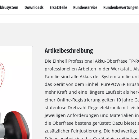
kkusystem
Downloads
Ersatzteile
Kundenservice
Kundenbewertungen
Artikelbeschreibung
Die Einhell Professional Akku-Oberfräse TP-RO 
professionellen Arbeiten in der Werkstatt. A
Familie sind alle Akkus der Systemfamilie u
das Gerät von dem Einhell PurePOWER Brushl
mehr Kraft und eine längere Laufzeit als h
einer Online-Registrierung gelten 10 Jahre G
stufenlose Drehzahl-Regelelektronik mit leis
jeweiligen Anforderungen und Materialien ind
die Oberfräse bestens gerüstet: Dazu bietet si
zusätzlicher Feinjustierung. Die hochwertig
Fräsen, wobei sich das Gerät gleichzeitig 